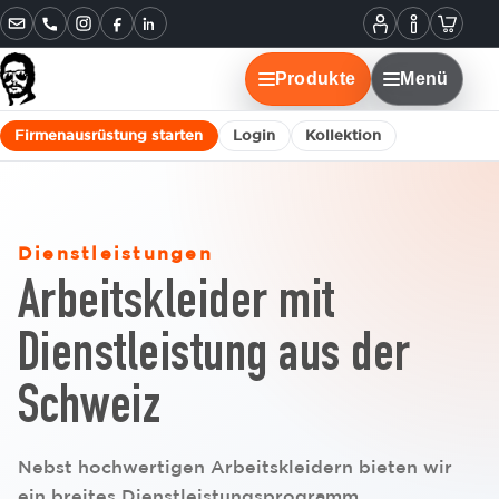
Informatione
Warenko
Instagram
Facebook
LinkedIn
Mein
Konto
Produkte
Menü
Firmenausrüstung starten
Login
Kollektion
Dienstleistungen
Arbeitskleider mit
Dienstleistung aus der
Schweiz
Nebst hochwertigen Arbeitskleidern bieten wir
ein breites Dienstleistungsprogramm.