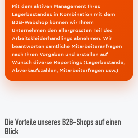
Mit dem aktiven Management Ihres
Lagerbestandes in Kombination mit dem
B2B-Webshop können wir Ihrem
Unternehmen den allergrössten Teil des
Arbeitskleiderhandlings abnehmen. Wir
beantworten sämtliche Mitarbeiteranfragen
nach Ihren Vorgaben und erstellen auf
Wunsch diverse Reportings (Lagerbestände,
Abverkaufszahlen, Mitarbeiterfragen usw.)
Die Vorteile unseres B2B-Shops auf einen
Blick