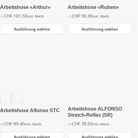
der
der
Arbeitshose «Arthur»
Arbeitshose «Ruben»
Produktseite
Produktseite
CHF
101.50
CHF
90.30
inkl. MwSt.
inkl. MwSt.
AB:
AB:
gewählt
gewählt
werden
werden
Ausführung wählen
Ausführung wählen
Dieses
Dieses
Produkt
Produkt
weist
weist
mehrere
mehrere
Varianten
Varianten
auf.
auf.
Die
Die
Optionen
Optionen
können
können
auf
auf
der
der
Arbeitshose ALFONSO
Arbeitshose Alfonso STC
Produktseite
Produktseite
Stretch-Reflex (SR)
gewählt
gewählt
CHF
89.40
CHF
78.50
inkl. MwSt.
inkl. MwSt.
AB:
AB:
werden
werden
Ausführung wählen
Ausführung wählen