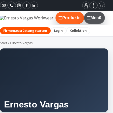
Instagram
Facebook
LinkedIn
Mein
Informatione
Warenko
Konto
Produkte
Menü
Firmenausrüstung starten
Login
Kollektion
Start
/ Ernesto Vargas
Ernesto Vargas