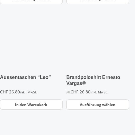
Dieses
Produkt
weist
mehrere
Varianten
auf.
Die
Optionen
können
auf
der
Aussentaschen “Leo”
Brandpoloshirt Ernesto
Produktseite
Vargas®
gewählt
CHF
26.80
CHF
26.80
inkl. MwSt.
inkl. MwSt.
AB:
werden
In den Warenkorb
Ausführung wählen
Dieses
Dieses
Produkt
Produkt
weist
weist