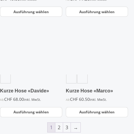
gewählt
gewählt
werden
werden
Ausführung wählen
Ausführung wählen
Dieses
Dieses
Produkt
Produkt
weist
weist
mehrere
mehrere
Varianten
Varianten
auf.
auf.
Die
Die
Optionen
Optionen
können
können
auf
auf
der
der
Kurze Hose «Davide»
Kurze Hose «Marco»
Produktseite
Produktseite
CHF
68.00
CHF
60.50
inkl. MwSt.
inkl. MwSt.
AB:
AB:
gewählt
gewählt
werden
werden
Ausführung wählen
Ausführung wählen
1
2
3
→