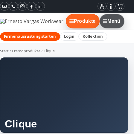
Instagram
Facebook
LinkedIn
Mein
Informatione
Warenko
Konto
Produkte
Menü
Firmenausrüstung starten
Login
Kollektion
Start
/
Fremdprodukte
/ Clique
Clique