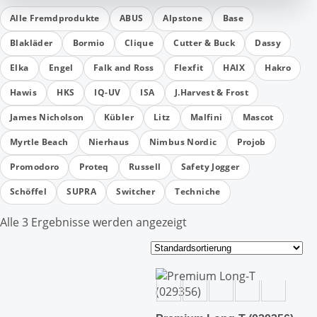
Alle Fremdprodukte
ABUS
Alpstone
Base
Blakläder
Bormio
Clique
Cutter & Buck
Dassy
Elka
Engel
Falk and Ross
Flexfit
HAIX
Hakro
Hawis
HKS
IQ-UV
ISA
J.Harvest & Frost
James Nicholson
Kübler
Litz
Malfini
Mascot
Myrtle Beach
Nierhaus
Nimbus Nordic
Projob
Promodoro
Proteq
Russell
Safety Jogger
Schöffel
SUPRA
Switcher
Techniche
Alle 3 Ergebnisse werden angezeigt
Dieses
Dieses
Produkt
Produkt
weist
weist