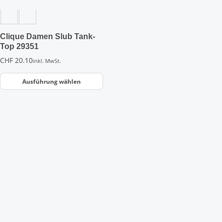
Optionen
können
auf
der
Clique Damen Slub Tank-
Produktseite
Top 29351
gewählt
CHF
20.10
inkl. MwSt.
werden
Ausführung wählen