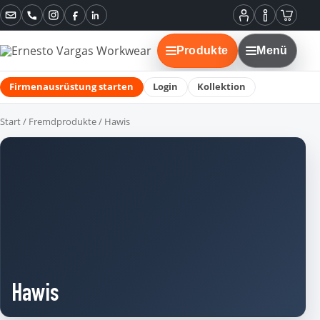
Instagram
Facebook
LinkedIn
Mein
Informatione
Warenko
Konto
Produkte
Menü
Firmenausrüstung starten
Login
Kollektion
Start
/
Fremdprodukte
/ Hawis
Hawis