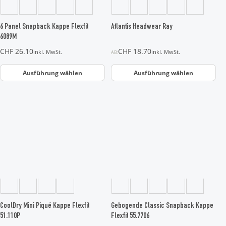
können
können
auf
auf
der
der
6 Panel Snapback Kappe Flexfit
Atlantis Headwear Ray
Produktseite
Produktseite
6089M
gewählt
gewählt
CHF
26.10
CHF
18.70
inkl. MwSt.
inkl. MwSt.
AB:
werden
werden
Ausführung wählen
Ausführung wählen
Dieses
Dieses
Produkt
Produkt
weist
weist
mehrere
mehrere
Varianten
Varianten
auf.
auf.
Die
Die
Optionen
Optionen
können
können
auf
auf
der
der
CoolDry Mini Piqué Kappe Flexfit
Gebogende Classic Snapback Kappe
Produktseite
Produktseite
51.110P
Flexfit 55.7706
gewählt
gewählt