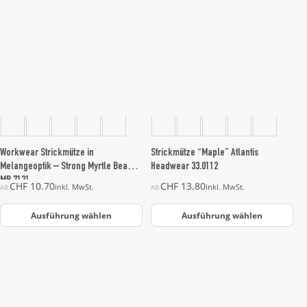
Produkt
Produkt
weist
weist
mehrere
mehrere
Varianten
Varianten
auf.
auf.
Die
Die
Optionen
Optionen
können
können
auf
auf
der
der
Workwear Strickmütze in
Strickmütze “Maple” Atlantis
Produktseite
Produktseite
Melangeoptik – Strong Myrtle Beach
Headwear 33.0112
gewählt
gewählt
MB 7121
CHF
10.70
CHF
13.80
inkl. MwSt.
inkl. MwSt.
AB:
AB:
werden
werden
Ausführung wählen
Ausführung wählen
Dieses
Produkt
weist
mehrere
Varianten