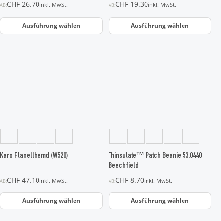
CHF
26.70
CHF
19.30
inkl. MwSt.
inkl. MwSt.
AB:
AB:
werden
werden
Ausführung wählen
Ausführung wählen
Dieses
Dieses
Produkt
Produkt
weist
weist
mehrere
mehrere
Varianten
Varianten
auf.
auf.
Die
Die
Optionen
Optionen
können
können
auf
auf
der
der
Karo Flanellhemd (W520)
Thinsulate™ Patch Beanie 53.0440
Produktseite
Produktseite
Beechfield
gewählt
gewählt
CHF
47.10
CHF
8.70
inkl. MwSt.
inkl. MwSt.
AB:
AB:
werden
werden
Ausführung wählen
Ausführung wählen
Dieses
Dieses