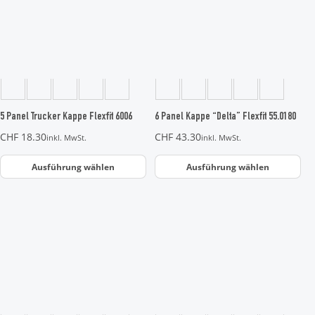
mehrere
mehrere
Varianten
Varianten
auf.
auf.
Die
Die
Optionen
Optionen
können
können
auf
auf
der
der
5 Panel Trucker Kappe Flexfit 6006
6 Panel Kappe “Delta” Flexfit 55.0180
Produktseite
Produktseite
CHF
18.30
CHF
43.30
inkl. MwSt.
inkl. MwSt.
gewählt
gewählt
werden
werden
Ausführung wählen
Ausführung wählen
Dieses
Dieses
Produkt
Produkt
weist
weist
mehrere
mehrere
Varianten
Varianten
auf.
auf.
Die
Die
Optionen
Optionen