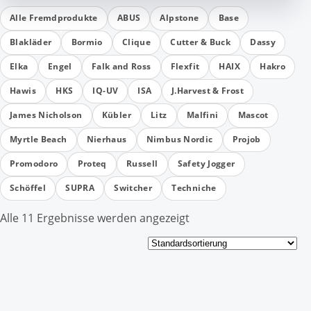
Alle Fremdprodukte
ABUS
Alpstone
Base
Blakläder
Bormio
Clique
Cutter & Buck
Dassy
Elka
Engel
Falk and Ross
Flexfit
HAIX
Hakro
Hawis
HKS
IQ-UV
ISA
J.Harvest & Frost
James Nicholson
Kübler
Litz
Malfini
Mascot
Myrtle Beach
Nierhaus
Nimbus Nordic
Projob
Promodoro
Proteq
Russell
Safety Jogger
Schöffel
SUPRA
Switcher
Techniche
Alle 11 Ergebnisse werden angezeigt
Dieses
Dieses
Produkt
Produkt
weist
weist