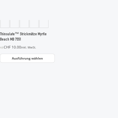
auf.
Die
Optionen
können
auf
der
Thinsulate™ Strickmütze Myrtle
Produktseite
Beach MB 7551
gewählt
CHF
10.00
inkl. MwSt.
AB:
werden
Ausführung wählen