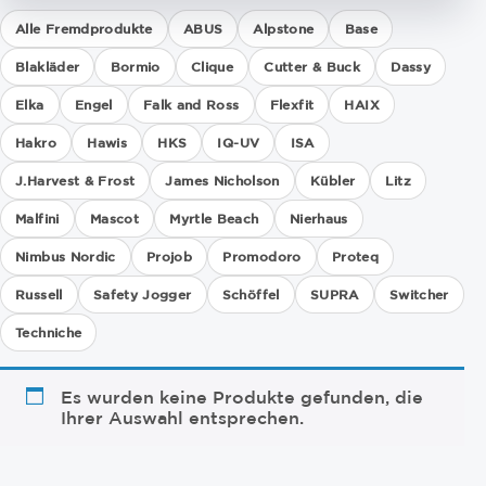
Alle Fremdprodukte
ABUS
Alpstone
Base
Blakläder
Bormio
Clique
Cutter & Buck
Dassy
Elka
Engel
Falk and Ross
Flexfit
HAIX
Hakro
Hawis
HKS
IQ-UV
ISA
J.Harvest & Frost
James Nicholson
Kübler
Litz
Malfini
Mascot
Myrtle Beach
Nierhaus
Nimbus Nordic
Projob
Promodoro
Proteq
Russell
Safety Jogger
Schöffel
SUPRA
Switcher
Techniche
Es wurden keine Produkte gefunden, die
Ihrer Auswahl entsprechen.