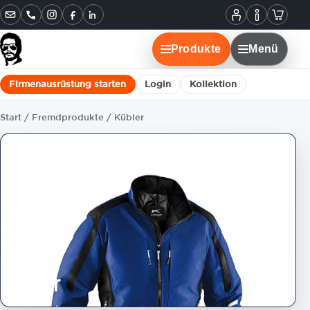
Informatione
Warenko
Instagram
Facebook
LinkedIn
Mein
Konto
Produkte
Menü
Firmenausrüstung starten
Login
Kollektion
Start
/
Fremdprodukte
/ Kübler
Kübler