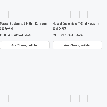
Optionen
Optionen
können
können
auf
auf
der
der
Produktseite
Produktseite
gewählt
gewählt
Mascot Customised T-Shirt Kurzarm
Mascot Customised T-Shirt Kurzarm
werden
werden
22282-461
22582-983
CHF
48.40
CHF
21.50
inkl. MwSt.
inkl. MwSt.
Ausführung wählen
Ausführung wählen
Dieses
Dieses
Produkt
Produkt
weist
weist
mehrere
mehrere
Varianten
Varianten
auf.
auf.
Die
Die
Optionen
Optionen
können
können
auf
auf
der
der
Produktseite
Produktseite