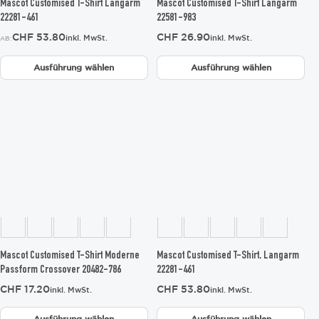
gewählt
gewählt
Mascot Customised T-Shirt Langarm
Mascot Customised T-Shirt Langarm
werden
werden
22281-461
22581-983
CHF
53.80
CHF
26.90
inkl. MwSt.
inkl. MwSt.
AB:
Ausführung wählen
Ausführung wählen
Dieses
Dieses
Produkt
Produkt
weist
weist
mehrere
mehrere
Varianten
Varianten
auf.
auf.
Die
Die
Optionen
Optionen
können
können
auf
auf
der
der
Produktseite
Produktseite
gewählt
gewählt
Mascot Customised T-Shirt Moderne
Mascot Customised T-Shirt, Langarm
werden
werden
Passform Crossover 20482-786
22281-461
CHF
17.20
CHF
53.80
inkl. MwSt.
inkl. MwSt.
Ausführung wählen
Ausführung wählen