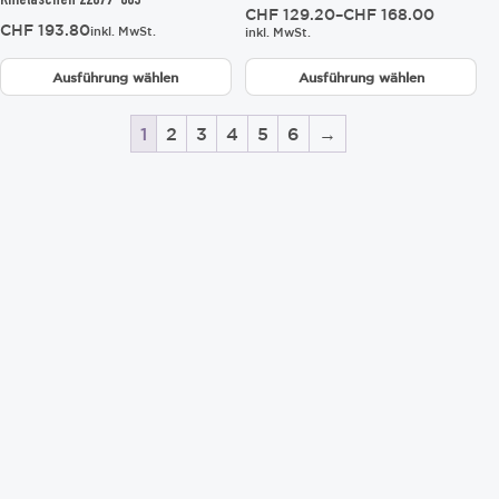
werden
werden
Knietaschen 22079-605
Preisspanne:
CHF
129.20
–
CHF
168.00
CHF
193.80
inkl. MwSt.
CHF 129.20
inkl. MwSt.
bis
CHF 168.00
Ausführung wählen
Ausführung wählen
1
2
3
4
5
6
→