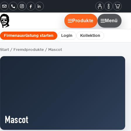
Informatione
Warenko
Instagram
Facebook
LinkedIn
Mein
Konto
Produkte
Menü
Firmenausrüstung starten
Login
Kollektion
Start
/
Fremdprodukte
/ Mascot
Mascot