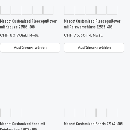
auf
auf
der
der
Produktseite
Produktseite
gewählt
gewählt
Mascot Customized Fleecepullover
Mascot Customized Fleecepullover
werden
werden
mit Kapuze 22586-608
mit Reissverschluss 22585-608
CHF
80.70
CHF
75.30
inkl. MwSt.
inkl. MwSt.
Ausführung wählen
Ausführung wählen
Dieses
Dieses
Produkt
Produkt
weist
weist
mehrere
mehrere
Varianten
Varianten
auf.
auf.
Die
Die
Optionen
Optionen
können
können
auf
auf
der
der
Produktseite
Produktseite
gewählt
gewählt
Mascot Customized Hose mit
Mascot Customized Shorts 22149-605