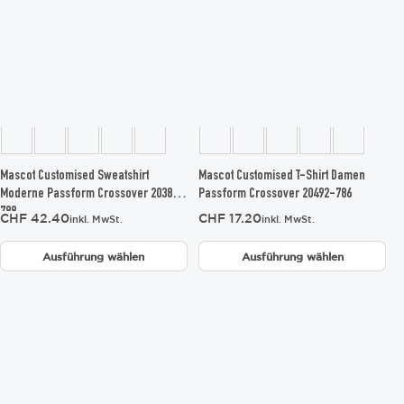
weist
weist
mehrere
mehrere
Varianten
Varianten
auf.
auf.
Die
Die
Optionen
Optionen
können
können
auf
auf
der
der
Produktseite
Produktseite
gewählt
gewählt
Mascot Customised Sweatshirt
Mascot Customised T-Shirt Damen
werden
werden
Moderne Passform Crossover 20384-
Passform Crossover 20492-786
788
CHF
42.40
CHF
17.20
inkl. MwSt.
inkl. MwSt.
Ausführung wählen
Ausführung wählen
Dieses
Dieses
Produkt
Produkt
weist
weist
mehrere
mehrere
Varianten
Varianten
auf.
auf.
Die
Die