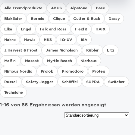
Alle Fremdprodukte
ABUS
Alpstone
Base
Blakläder
Bormio
Clique
Cutter & Buck
Dassy
Elka
Engel
Falk and Ross
Flexfit
HAIX
Hakro
Hawis
HKS
IQ-UV
ISA
J.Harvest & Frost
James Nicholson
Kübler
Litz
Malfini
Mascot
Myrtle Beach
Nierhaus
Nimbus Nordic
Projob
Promodoro
Proteq
Russell
Safety Jogger
Schöffel
SUPRA
Switcher
Techniche
1–16 von 86 Ergebnissen werden angezeigt
Dieses
Dieses
Produkt
Produkt