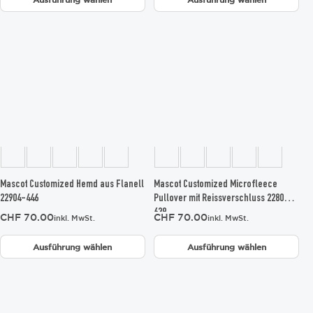
Dieses
Dieses
Produkt
Produkt
weist
weist
mehrere
mehrere
Varianten
Varianten
auf.
auf.
Die
Die
Optionen
Optionen
können
können
auf
auf
der
der
Produktseite
Produktseite
gewählt
gewählt
Mascot Customized Hemd aus Flanell
Mascot Customized Microfleece
werden
werden
22904-446
Pullover mit Reissverschluss 22803-
639
CHF
70.00
CHF
70.00
inkl. MwSt.
inkl. MwSt.
Ausführung wählen
Ausführung wählen
Dieses
Dieses
Produkt
Produkt
weist
weist
mehrere
mehrere