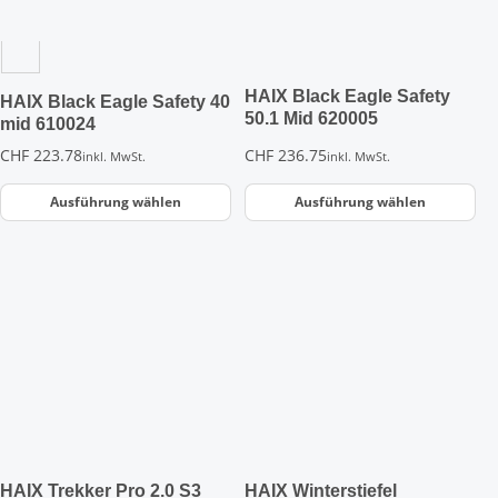
Optionen
Optionen
können
können
auf
auf
der
der
HAIX Black Eagle Safety
HAIX Black Eagle Safety 40
Produktseite
Produktseite
50.1 Mid 620005
mid 610024
gewählt
gewählt
CHF
223.78
CHF
236.75
inkl. MwSt.
inkl. MwSt.
werden
werden
Ausführung wählen
Ausführung wählen
Dieses
Dieses
Produkt
Produkt
weist
weist
mehrere
mehrere
Varianten
Varianten
auf.
auf.
Die
Die
Optionen
Optionen
können
können
auf
auf
der
der
HAIX Trekker Pro 2.0 S3
HAIX Winterstiefel