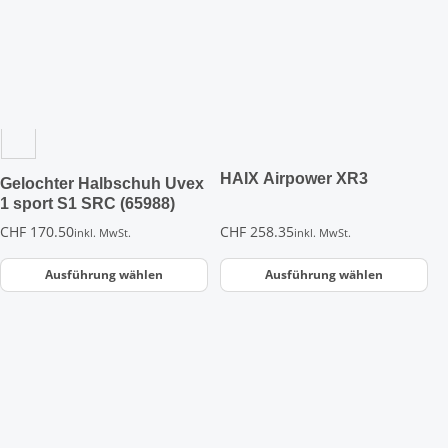
weist
weist
mehrere
mehrere
Varianten
Varianten
auf.
auf.
Die
Die
Optionen
Optionen
können
können
auf
auf
der
der
HAIX Airpower XR3
Gelochter Halbschuh Uvex
Produktseite
Produktseite
1 sport S1 SRC (65988)
gewählt
gewählt
CHF
170.50
CHF
258.35
inkl. MwSt.
inkl. MwSt.
werden
werden
Ausführung wählen
Ausführung wählen
Dieses
Dieses
Produkt
Produkt
weist
weist
mehrere
mehrere
Varianten
Varianten
auf.
auf.
Die
Die