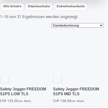
Alle Schuhe
Arbeitsschuhe
Sicherheitsschuhe
1–16 von 31 Ergebnissen werden angezeigt
Dieses
Dieses
Produkt
Produkt
weist
weist
mehrere
mehrere
Varianten
Varianten
auf.
auf.
Die
Die
Optionen
Optionen
können
können
auf
auf
der
der
Safety Jogger FREEDOM
Safety Jogger FREEDOM
Produktseite
Produktseite
S1PS LOW TLS
S1PS MID TLS
gewählt
gewählt
CHF
133.20
CHF
138.90
inkl. MwSt.
inkl. MwSt.
werden
werden