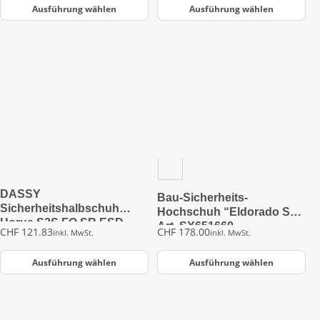
Ausführung wählen
Ausführung wählen
Dieses
Dieses
Produkt
Produkt
weist
weist
mehrere
mehrere
Varianten
Varianten
auf.
auf.
Die
Die
Optionen
Optionen
können
können
auf
auf
der
der
DASSY
Bau-Sicherheits-
Produktseite
Produktseite
Sicherheitshalbschuh
Hochschuh “Eldorado S3”
Horus S3S FO SR ESD
gewählt
gewählt
Art. SX651660
CHF
121.83
CHF
178.00
inkl. MwSt.
inkl. MwSt.
(25595)
werden
werden
Ausführung wählen
Ausführung wählen
Dieses
Dieses
Produkt
Produkt