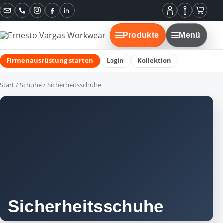
Instagram
Facebook
LinkedIn
Mein
Informatione
Warenko
Konto
Produkte
Menü
Firmenausrüstung starten
Login
Kollektion
Start
/
Schuhe
/ Sicherheitsschuhe
Sicherheitsschuhe