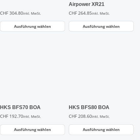
Produktseite
Produktseite
Airpower XR21
gewählt
gewählt
CHF
304.80
CHF
264.85
inkl. MwSt.
inkl. MwSt.
werden
werden
Ausführung wählen
Ausführung wählen
Dieses
Dieses
Produkt
Produkt
weist
weist
mehrere
mehrere
Varianten
Varianten
auf.
auf.
Die
Die
Optionen
Optionen
können
können
auf
auf
der
der
HKS BFS70 BOA
HKS BFS80 BOA
Produktseite
Produktseite
CHF
192.70
CHF
208.60
inkl. MwSt.
inkl. MwSt.
gewählt
gewählt
werden
werden
Ausführung wählen
Ausführung wählen