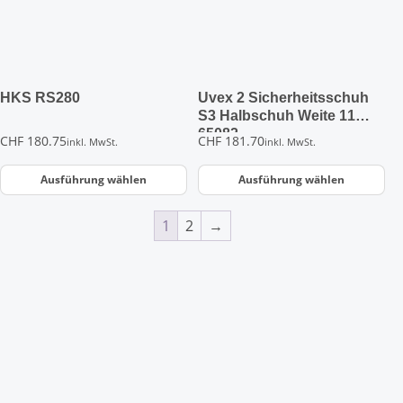
Die
Die
Optionen
Optionen
können
können
auf
auf
der
der
HKS RS280
Uvex 2 Sicherheitsschuh
Produktseite
Produktseite
S3 Halbschuh Weite 11
65082
gewählt
gewählt
CHF
180.75
CHF
181.70
inkl. MwSt.
inkl. MwSt.
werden
werden
Ausführung wählen
Ausführung wählen
1
2
→