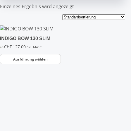
Einzelnes Ergebnis wird angezeigt
Dieses
Produkt
INDIGO BOW 130 SLIM
weist
CHF
127.00
mehrere
inkl. MwSt.
AB:
Varianten
Ausführung wählen
auf.
Die
Optionen
können
auf
der
Produktseite
gewählt
werden