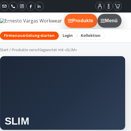
Instagram
Facebook
LinkedIn
Mein
Informatione
Warenko
Konto
Produkte
Menü
Firmenausrüstung starten
Login
Kollektion
Start
/ Produkte verschlagwortet mit «SLIM»
SLIM