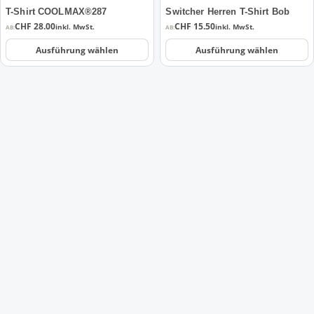
der
der
T-Shirt COOLMAX®287
Switcher Herren T-Shirt Bob
Produktseite
Produktseite
CHF
28.00
CHF
15.50
inkl. MwSt.
inkl. MwSt.
AB:
AB:
gewählt
gewählt
Ausführung wählen
Ausführung wählen
werden
werden