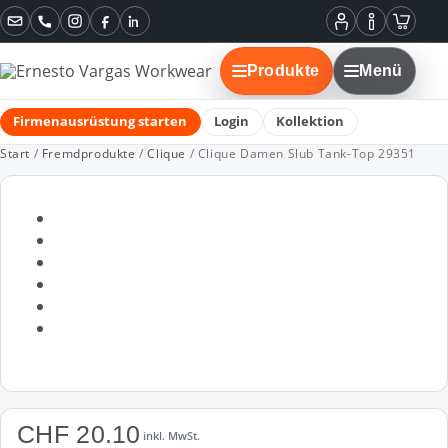
Instagram
Facebook
LinkedIn
Mein
Informatione
Warenko
Konto
Produkte
Menü
Firmenausrüstung starten
Login
Kollektion
Start
/
Fremdprodukte
/
Clique
/ Clique Damen Slub Tank-Top 29351
CHF
20.10
inkl. MwSt.