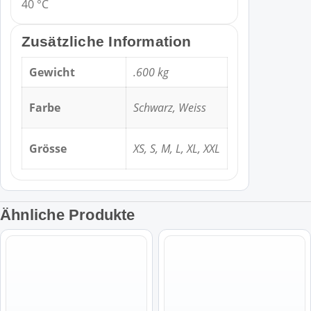
40 °C
Zusätzliche Information
Gewicht
.600 kg
Farbe
Schwarz, Weiss
Grösse
XS, S, M, L, XL, XXL
Ähnliche Produkte
Dieses
Dieses
Produkt
Produkt
weist
weist
mehrere
mehrere
Varianten
Varianten