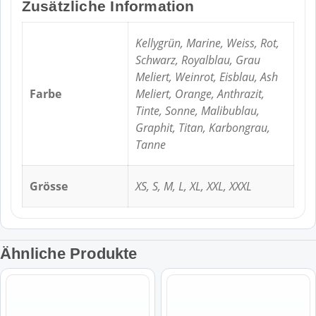
Zusätzliche Information
Kellygrün, Marine, Weiss, Rot,
Schwarz, Royalblau, Grau
Meliert, Weinrot, Eisblau, Ash
Farbe
Meliert, Orange, Anthrazit,
Tinte, Sonne, Malibublau,
Graphit, Titan, Karbongrau,
Tanne
Grösse
XS, S, M, L, XL, XXL, XXXL
Ähnliche Produkte
Dieses
Dieses
Produkt
Produkt
weist
weist