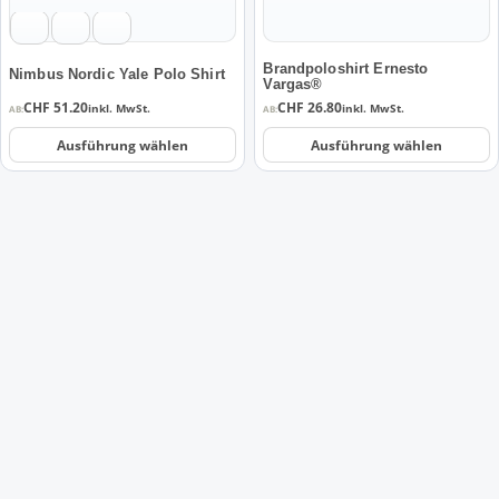
können
können
auf
auf
der
der
Brandpoloshirt Ernesto
Nimbus Nordic Yale Polo Shirt
Vargas®
Produktseite
Produktseite
CHF
51.20
CHF
26.80
inkl. MwSt.
inkl. MwSt.
AB:
AB:
gewählt
gewählt
werden
werden
Ausführung wählen
Ausführung wählen