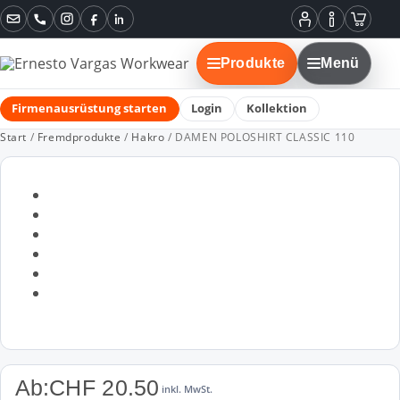
Instagram
Facebook
LinkedIn
Mein
Informatione
Warenko
Konto
Produkte
Menü
Firmenausrüstung starten
Login
Kollektion
Start
/
Fremdprodukte
/
Hakro
/ DAMEN POLOSHIRT CLASSIC 110
Ab:
CHF
20.50
inkl. MwSt.