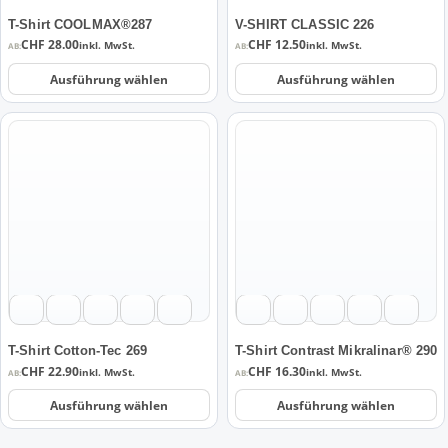
auf
auf
der
der
T-Shirt COOLMAX®287
V-SHIRT CLASSIC 226
Produktseite
Produktseite
CHF
28.00
CHF
12.50
inkl. MwSt.
inkl. MwSt.
AB:
AB:
gewählt
gewählt
Ausführung wählen
Ausführung wählen
werden
werden
Dieses
Dieses
Produkt
Produkt
weist
weist
mehrere
mehrere
Varianten
Varianten
auf.
auf.
Die
Die
Optionen
Optionen
können
können
auf
auf
der
der
T-Shirt Cotton-Tec 269
T-Shirt Contrast Mikralinar® 290
Produktseite
Produktseite
CHF
22.90
CHF
16.30
inkl. MwSt.
inkl. MwSt.
AB:
AB:
gewählt
gewählt
Ausführung wählen
Ausführung wählen
werden
werden