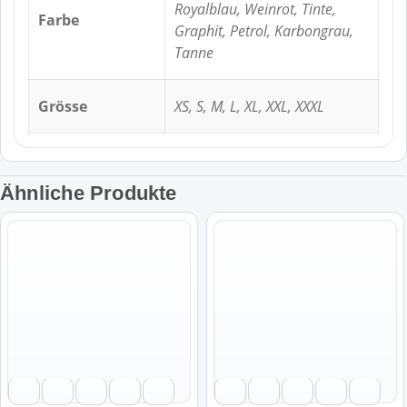
Royalblau, Weinrot, Tinte,
Farbe
Graphit, Petrol, Karbongrau,
Tanne
Grösse
XS, S, M, L, XL, XXL, XXXL
Ähnliche Produkte
Dieses
Dieses
Produkt
Produkt
weist
weist
mehrere
mehrere
Varianten
Varianten
auf.
auf.
Die
Die
Optionen
Optionen
können
können