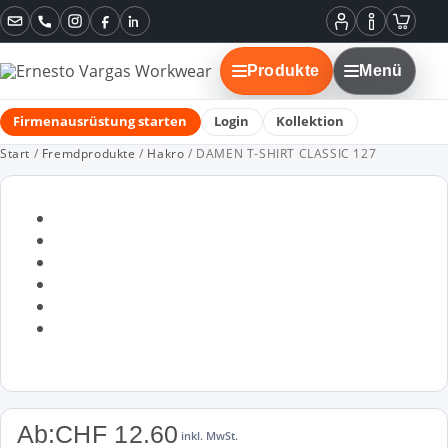
Instagram
Facebook
LinkedIn
Mein
Informatione
Warenko
Konto
Produkte
Menü
Firmenausrüstung starten
Login
Kollektion
Start
/
Fremdprodukte
/
Hakro
/ DAMEN T-SHIRT CLASSIC 127
Ab:
CHF
12.60
inkl. MwSt.