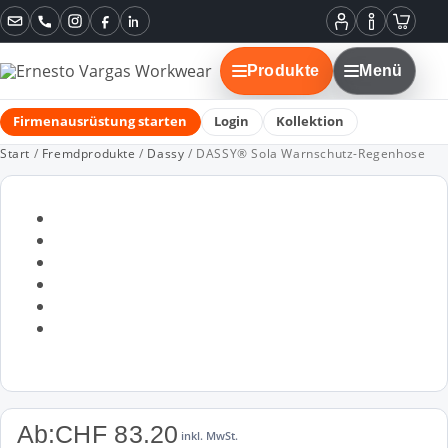
Instagram
Facebook
LinkedIn
Mein
Informatione
Warenko
Konto
Produkte
Menü
Firmenausrüstung starten
Login
Kollektion
Start
/
Fremdprodukte
/
Dassy
/ DASSY® Sola Warnschutz-Regenhose
Ab:
CHF
83.20
inkl. MwSt.