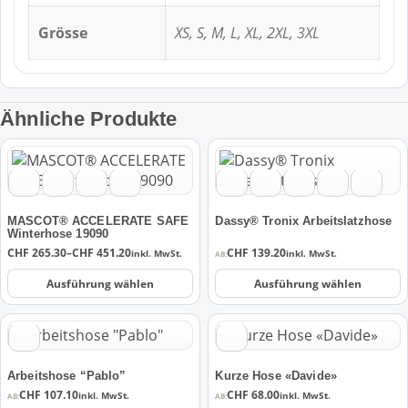
Grösse
XS, S, M, L, XL, 2XL, 3XL
Ähnliche Produkte
Dieses
Dieses
Produkt
Produkt
weist
weist
mehrere
mehrere
MASCOT® ACCELERATE SAFE
Dassy® Tronix Arbeitslatzhose
Varianten
Varianten
Winterhose 19090
Preisspanne:
CHF
265.30
–
CHF
451.20
CHF
139.20
auf.
auf.
inkl. MwSt.
inkl. MwSt.
AB:
CHF 265.30
Die
Die
bis
Ausführung wählen
Ausführung wählen
CHF 451.20
Optionen
Optionen
können
können
Dieses
Dieses
auf
auf
Produkt
Produkt
der
der
weist
weist
Produktseite
Produktseite
Arbeitshose “Pablo”
Kurze Hose «Davide»
mehrere
mehrere
gewählt
gewählt
CHF
107.10
CHF
68.00
inkl. MwSt.
inkl. MwSt.
AB:
AB: