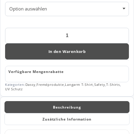
Dassy
Warnschutz
UV-
T-
In den Warenkorb
Shirt
mit
langen
Verfügbare Mengenrabatte
Ärmeln
Carterville
Kategorien:
Dassy
,
Fremdprodukte
,
Langarm T-Shirt
,
Safety
,
T-Shirts
,
(710037)
UV Schutz
Menge
Beschreibung
Zusätzliche Information