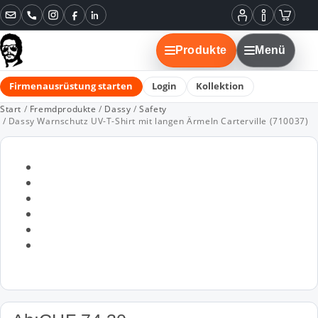
Instagram
Facebook
LinkedIn
Mein
Informatione
Warenko
Konto
Produkte
Menü
Firmenausrüstung starten
Login
Kollektion
Start
/
Fremdprodukte
/
Dassy
/
Safety
/ Dassy Warnschutz UV-T-Shirt mit langen Ärmeln Carterville (710037)