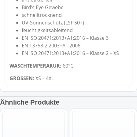
Bird’s Eye Gewebe
schnelltrocknend
UV-Sonnenschutz (LSF 50+)
feuchtigkeitsableitend
EN ISO 20471:2013+A1:2016 – Klasse 3
EN 13758-2:2003+A1:2006
EN ISO 20471:2013+A1:2016 – Klasse 2 – XS
WASCHTEMPERARUR:
60°C
GRÖSSEN:
XS – 4XL
Ähnliche Produkte
Dieses
Dieses
Produkt
Produkt
weist
weist
mehrere
mehrere