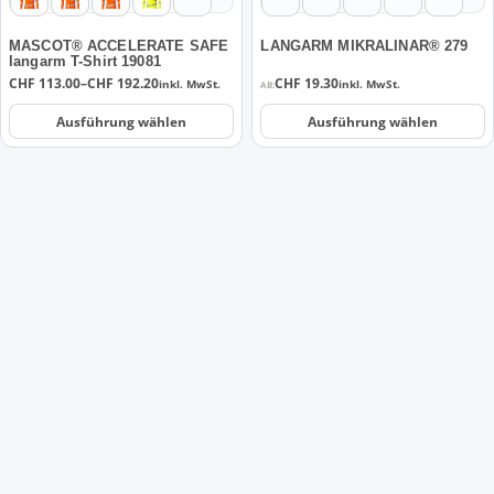
auf
auf
der
der
MASCOT® ACCELERATE SAFE
LANGARM MIKRALINAR® 279
langarm T-Shirt 19081
Produktseite
Produktseite
Preisspanne:
CHF
113.00
–
CHF
192.20
CHF
19.30
inkl. MwSt.
inkl. MwSt.
AB:
gewählt
gewählt
CHF 113.00
werden
werden
bis
Ausführung wählen
Ausführung wählen
CHF 192.20