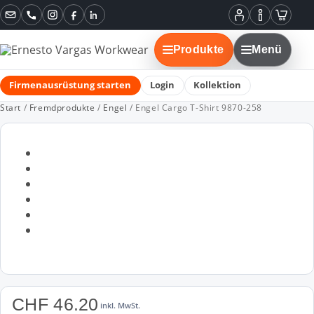
Instagram
Facebook
LinkedIn
Mein
Informatione
Warenko
Konto
Produkte
Menü
Firmenausrüstung starten
Login
Kollektion
Start
/
Fremdprodukte
/
Engel
/ Engel Cargo T-Shirt 9870-258
CHF
46.20
inkl. MwSt.