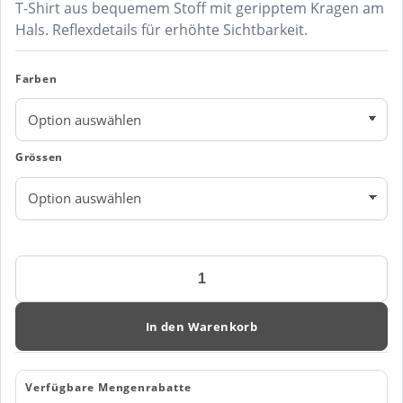
T-Shirt aus bequemem Stoff mit geripptem Kragen am
Hals. Reflexdetails für erhöhte Sichtbarkeit.
Farben
Grössen
Engel
Cargo
T-
Shirt
In den Warenkorb
9870-
258
Menge
Verfügbare Mengenrabatte