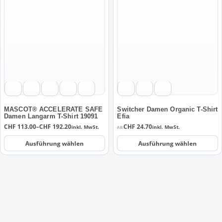
Produkt
Produkt
weist
weist
mehrere
mehrere
Varianten
Varianten
auf.
auf.
Die
Die
Optionen
Optionen
können
können
auf
auf
der
der
MASCOT® ACCELERATE SAFE
Switcher Damen Organic T-Shirt
Damen Langarm T-Shirt 19091
Efia
Produktseite
Produktseite
Preisspanne:
CHF
113.00
–
CHF
192.20
CHF
24.70
inkl. MwSt.
inkl. MwSt.
AB:
gewählt
gewählt
CHF 113.00
werden
werden
bis
Ausführung wählen
Ausführung wählen
CHF 192.20