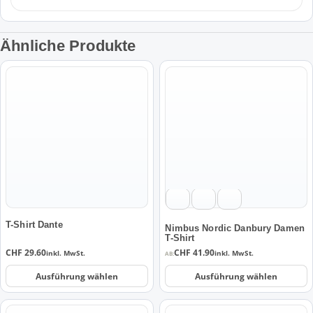
Ähnliche Produkte
Dieses
Dieses
Produkt
Produkt
weist
weist
mehrere
mehrere
Varianten
Varianten
auf.
auf.
Die
Die
Optionen
Optionen
können
können
auf
auf
der
der
T-Shirt Dante
Nimbus Nordic Danbury Damen
T-Shirt
Produktseite
Produktseite
CHF
29.60
CHF
41.90
inkl. MwSt.
inkl. MwSt.
AB:
gewählt
gewählt
werden
werden
Ausführung wählen
Ausführung wählen
Dieses
Dieses