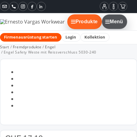
Instagram
Facebook
LinkedIn
Mein
Informatione
Warenko
Konto
Produkte
Menü
Firmenausrüstung starten
Login
Kollektion
Start
/
Fremdprodukte
/
Engel
/ Engel Safety Weste mit Reissverschluss 5030-240