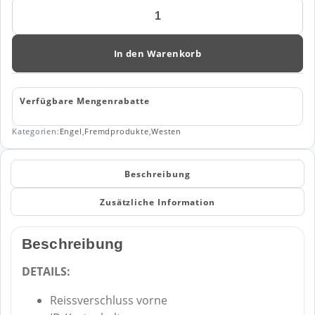
Engel
Safety
Weste
mit
In den Warenkorb
Reissverschluss
5030-
240
Verfügbare Mengenrabatte
Menge
Kategorien:
Engel
,
Fremdprodukte
,
Westen
Beschreibung
Zusätzliche Information
Beschreibung
DETAILS:
Reissverschluss vorne