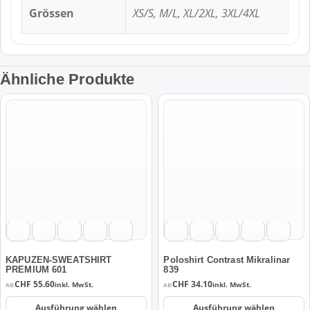
Grössen
XS/S, M/L, XL/2XL, 3XL/4XL
Ähnliche Produkte
Dieses
Dieses
Produkt
Produkt
weist
weist
mehrere
mehrere
Varianten
Varianten
auf.
auf.
Die
Die
Optionen
Optionen
können
können
auf
auf
der
der
KAPUZEN-SWEATSHIRT
Poloshirt Contrast Mikralinar
PREMIUM 601
839
Produktseite
Produktseite
CHF
55.60
CHF
34.10
inkl. MwSt.
inkl. MwSt.
AB:
AB:
gewählt
gewählt
werden
werden
Ausführung wählen
Ausführung wählen