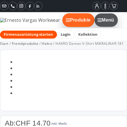
Instagram
Facebook
LinkedIn
Mein
Informatione
Warenko
Konto
Produkte
Menü
Firmenausrüstung starten
Login
Kollektion
Start
/
Fremdprodukte
/
Hakro
/ HAKRO Damen V-Shirt MIKRALINAR 181
Ab:
CHF
14.70
inkl. MwSt.