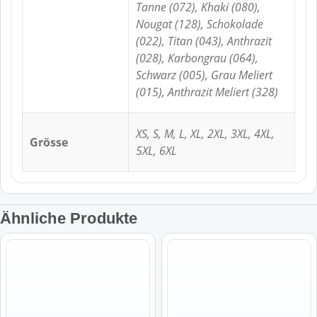
Tanne (072), Khaki (080),
Nougat (128), Schokolade
(022), Titan (043), Anthrazit
(028), Karbongrau (064),
Schwarz (005), Grau Meliert
(015), Anthrazit Meliert (328)
XS, S, M, L, XL, 2XL, 3XL, 4XL,
Grösse
5XL, 6XL
Ähnliche Produkte
Dieses
Dieses
Produkt
Produkt
weist
weist
mehrere
mehrere
Varianten
Varianten