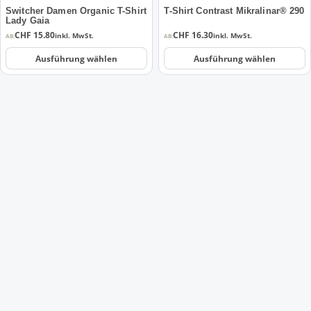
der
der
Switcher Damen Organic T-Shirt
T-Shirt Contrast Mikralinar® 290
Lady Gaia
Produktseite
Produktseite
CHF
15.80
CHF
16.30
inkl. MwSt.
inkl. MwSt.
AB:
AB:
gewählt
gewählt
werden
werden
Ausführung wählen
Ausführung wählen