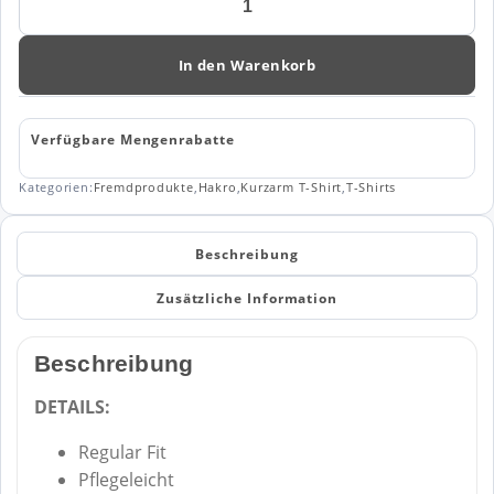
Damen
V-
Shirt
In den Warenkorb
MIKRALINAR
181
Menge
Verfügbare Mengenrabatte
Kategorien:
Fremdprodukte
,
Hakro
,
Kurzarm T-Shirt
,
T-Shirts
Beschreibung
Zusätzliche Information
Beschreibung
DETAILS:
Regular Fit
Pflegeleicht