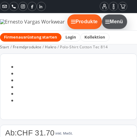
Instagram
Facebook
LinkedIn
Mein
Informatione
Warenko
Konto
Produkte
Menü
Firmenausrüstung starten
Login
Kollektion
Start
/
Fremdprodukte
/
Hakro
/ Polo-Shirt Cotton Tec 814
Ab:
CHF
31.70
inkl. MwSt.