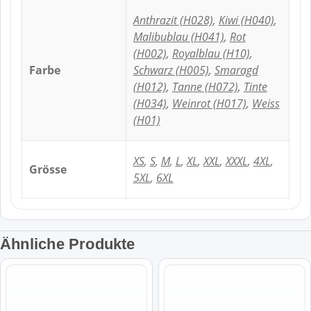
Anthrazit (H028)
,
Kiwi (H040)
,
Malibublau (H041)
,
Rot
(H002)
,
Royalblau (H10)
,
Farbe
Schwarz (H005)
,
Smaragd
(H012)
,
Tanne (H072)
,
Tinte
(H034)
,
Weinrot (H017)
,
Weiss
(H01)
XS
,
S
,
M
,
L
,
XL
,
XXL
,
XXXL
,
4XL
,
Grösse
5XL
,
6XL
Ähnliche Produkte
Dieses
Dieses
Produkt
Produkt
weist
weist