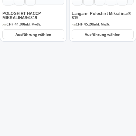
auf
auf
der
der
POLOSHIRT HACCP
Langarm Poloshirt Mikralinar®
MIKRALINAR®819
815
Produktseite
Produktseite
CHF
41.00
CHF
45.20
inkl. MwSt.
inkl. MwSt.
AB:
AB:
gewählt
gewählt
werden
werden
Ausführung wählen
Ausführung wählen