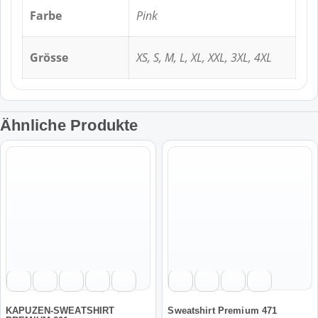
Farbe
Pink
Grösse
XS, S, M, L, XL, XXL, 3XL, 4XL
Ähnliche Produkte
Dieses
Dieses
Produkt
Produkt
weist
weist
mehrere
mehrere
Varianten
Varianten
auf.
auf.
Die
Die
Optionen
Optionen
können
können
auf
auf
der
der
KAPUZEN-SWEATSHIRT
Sweatshirt Premium 471