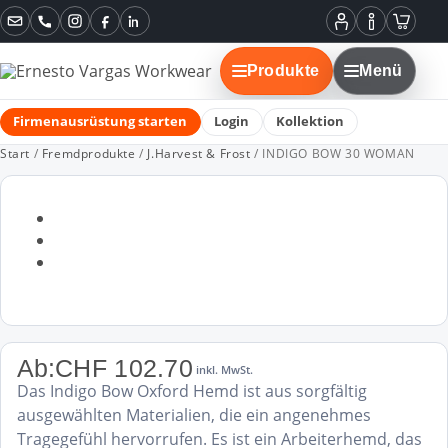
Instagram
Facebook
LinkedIn
Mein
Informatione
Warenko
Konto
Produkte
Menü
Firmenausrüstung starten
Login
Kollektion
Start
/
Fremdprodukte
/
J.Harvest & Frost
/ INDIGO BOW 30 WOMAN
Ab:
CHF
102.70
inkl. MwSt.
Das Indigo Bow Oxford Hemd ist aus sorgfältig
ausgewählten Materialien, die ein angenehmes
Tragegefühl hervorrufen. Es ist ein Arbeiterhemd, das