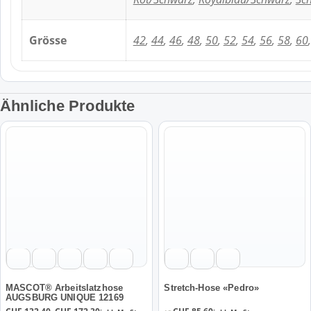
Grösse
42
,
44
,
46
,
48
,
50
,
52
,
54
,
56
,
58
,
60
Ähnliche Produkte
Dieses
Dieses
Produkt
Produkt
weist
weist
mehrere
mehrere
Varianten
Varianten
auf.
auf.
Die
Die
Optionen
Optionen
können
können
auf
auf
der
der
MASCOT® Arbeitslatzhose
Stretch-Hose «Pedro»
AUGSBURG UNIQUE 12169
Produktseite
Produktseite
Preisspanne: