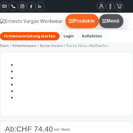
Instagram
Facebook
LinkedIn
Mein
Informatione
Warenko
Konto
Produkte
Menü
Firmenausrüstung starten
Login
Kollektion
Start
/
Arbeitshosen
/
Kurze Hosen
/ Kurze Hose «Raffaello»
Ab:
CHF
74.40
inkl. MwSt.