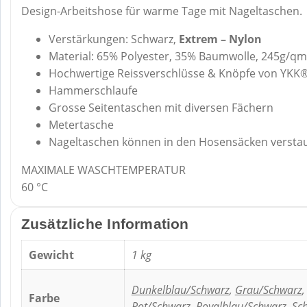
Design-Arbeitshose für warme Tage mit Nageltaschen.
Verstärkungen: Schwarz,
Extrem – Nylon
Material: 65% Polyester, 35% Baumwolle, 245g/qm
Hochwertige Reissverschlüsse & Knöpfe von YKK
Hammerschlaufe
Grosse Seitentaschen mit diversen Fächern
Metertasche
Nageltaschen können in den Hosensäcken versta
MAXIMALE WASCHTEMPERATUR
60 °C
Zusätzliche Information
Gewicht
1 kg
Dunkelblau/Schwarz
,
Grau/Schwarz
,
Farbe
Rot/Schwarz
,
Royalblau/Schwarz
,
Sc