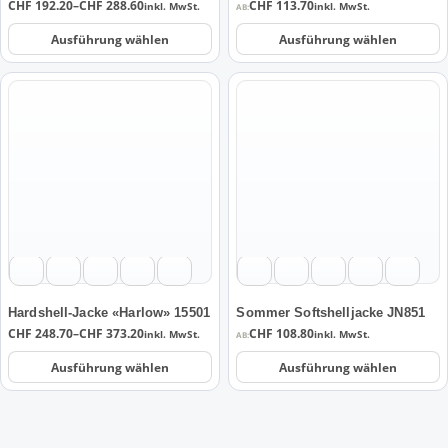
Preisspanne:
CHF
192.20
–
CHF
288.60
CHF
113.70
inkl. MwSt.
inkl. MwSt.
AB:
gewählt
gewählt
CHF 192.20
werden
werden
bis
Ausführung wählen
Ausführung wählen
CHF 288.60
Dieses
Dieses
Produkt
Produkt
weist
weist
mehrere
mehrere
Varianten
Varianten
auf.
auf.
Die
Die
Optionen
Optionen
können
können
auf
auf
der
der
Hardshell-Jacke «Harlow» 15501
Sommer Softshelljacke JN851
Produktseite
Produktseite
Preisspanne:
CHF
248.70
–
CHF
373.20
CHF
108.80
inkl. MwSt.
inkl. MwSt.
AB:
CHF 248.70
gewählt
gewählt
bis
Ausführung wählen
Ausführung wählen
werden
werden
CHF 373.20