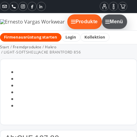
Instagram
Facebook
LinkedIn
Mein
Informatione
Warenko
Konto
Produkte
Menü
Firmenausrüstung starten
Login
Kollektion
Start
/
Fremdprodukte
/
Hakro
/ LIGHT-SOFTSHELLJACKE BRANTFORD 856