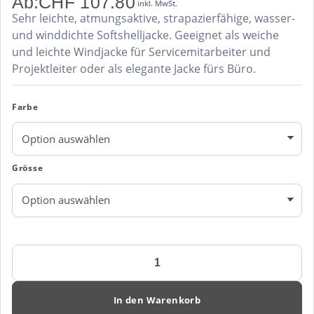
Ab:
CHF
107.80
inkl. MwSt.
Sehr leichte, atmungsaktive, strapazierfähige, wasser-
und winddichte Softshelljacke. Geeignet als weiche
und leichte Windjacke für Servicemitarbeiter und
Projektleiter oder als elegante Jacke fürs Büro.
Farbe
Grösse
LIGHT-
SOFTSHELLJACKE
BRANTFORD
856
In den Warenkorb
Menge