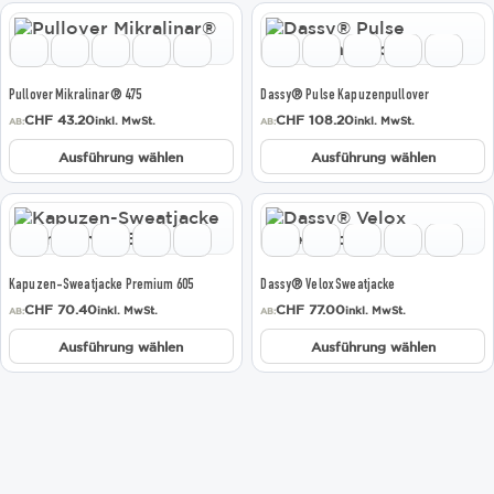
Dieses
Dieses
Produkt
Produkt
weist
weist
mehrere
mehrere
Pullover Mikralinar® 475
Dassy® Pulse Kapuzenpullover
Varianten
Varianten
CHF
43.20
CHF
108.20
inkl. MwSt.
inkl. MwSt.
auf.
auf.
AB:
AB:
Die
Die
Ausführung wählen
Ausführung wählen
Optionen
Optionen
können
können
auf
auf
Dieses
Dieses
der
der
Produkt
Produkt
Produktseite
Produktseite
weist
weist
gewählt
gewählt
mehrere
mehrere
Kapuzen-Sweatjacke Premium 605
Dassy® Velox Sweatjacke
werden
werden
Varianten
Varianten
CHF
70.40
CHF
77.00
inkl. MwSt.
inkl. MwSt.
auf.
auf.
AB:
AB:
Die
Die
Ausführung wählen
Ausführung wählen
Optionen
Optionen
können
können
auf
auf
der
der
Produktseite
Produktseite
gewählt
gewählt
werden
werden