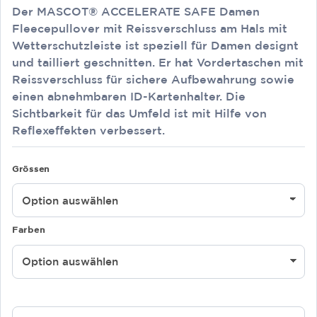
Preisspanne:
Der MASCOT® ACCELERATE SAFE Damen
CHF 98.30
bis
Fleecepullover mit Reissverschluss am Hals mit
CHF 167.40
Wetterschutzleiste ist speziell für Damen designt
und tailliert geschnitten. Er hat Vordertaschen mit
Reissverschluss für sichere Aufbewahrung sowie
einen abnehmbaren ID-Kartenhalter. Die
Sichtbarkeit für das Umfeld ist mit Hilfe von
Reflexeffekten verbessert.
Grössen
Farben
MASCOT®