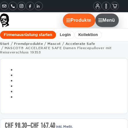
Informatione
Warenko
Instagram
Facebook
LinkedIn
Mein
Konto
Produkte
Menü
Firmenausrüstung starten
Login
Kollektion
Start
/
Fremdprodukte
/
Mascot
/
Accelerate Safe
/ MASCOT® ACCELERATE SAFE Damen Fleecepullover mit
Reissverschluss 19353
CHF
98.30
–
CHF
167.40
inkl. MwSt.