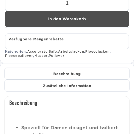
ACCELERATE
SAFE
Damen
In den Warenkorb
Fleecepullover
mit
Reissverschluss
19353
Verfügbare Mengenrabatte
Menge
Kategorien:
Accelerate Safe
,
Arbeitsjacken
,
Fleecejacken
,
Fleecepullover
,
Mascot
,
Pullover
Beschreibung
Zusätzliche Information
Beschreibung
Speziell für Damen designt und tailliert