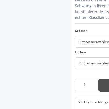
klassischen Farbe
Schwung in Ihren K
kombinieren. Mit v
echten Klassiker z
Grössen
Farben
Nimbus
Nordic
Rochester
Casual
Verfügbare Menge
Hemd
Menge