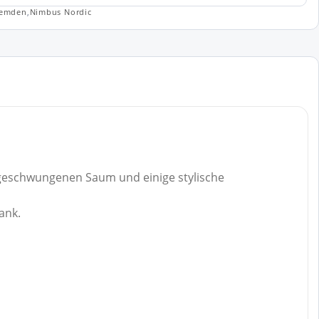
emden
,
Nimbus Nordic
t geschwungenen Saum und einige stylische
ank.