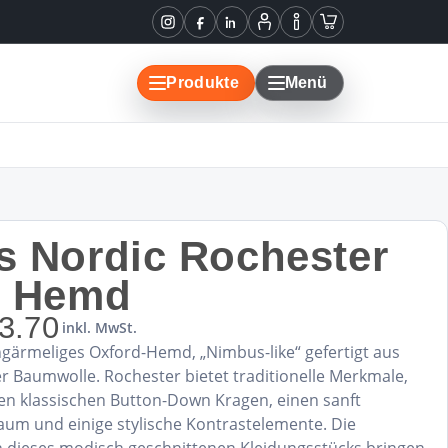
Instagram
Facebook
LinkedIn
Mein
Informationen
Warenkorb
Konto
Produkte
Menü
 Nordic Rochester
l Hemd
3.70
inkl. MwSt.
angärmeliges Oxford-Hemd, „Nimbus-like“ gefertigt aus
r Baumwolle. Rochester bietet traditionelle Merkmale,
den klassischen Button-Down Kragen, einen sanft
m und einige stylische Kontrastelemente. Die