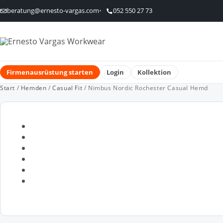
beratung@ernesto-vargas.com
052 550 27 73
Firmenausrüstung starten
Login
Kollektion
Start
/
Hemden
/
Casual Fit
/ Nimbus Nordic Rochester Casual Hemd