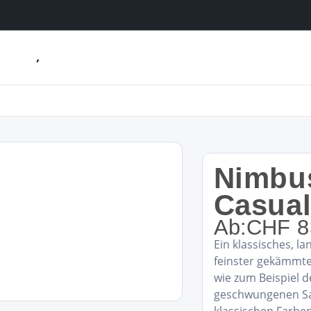
Nimbus
Casua
Ab:
CHF
8
Ein klassisches, l
feinster gekämmte
wie zum Beispiel 
geschwungenen Sau