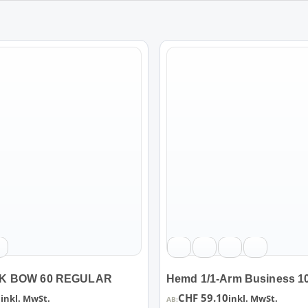
Dieses
Produkt
weist
mehrere
Varianten
auf.
Die
Optionen
können
auf
der
Produktseite
gewählt
werden
K BOW 60 REGULAR
Hemd 1/1-Arm Business 1
0
CHF
59.10
inkl. MwSt.
inkl. MwSt.
AB: