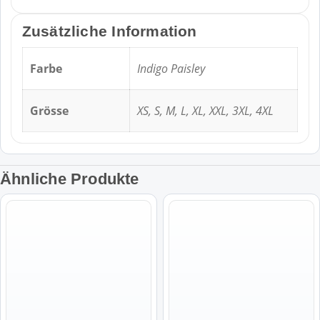
Zusätzliche Information
Farbe
Indigo Paisley
Grösse
XS, S, M, L, XL, XXL, 3XL, 4XL
Ähnliche Produkte
Dieses
Dieses
Produkt
Produkt
weist
weist
mehrere
mehrere
Varianten
Varianten
auf.
auf.
Die
Die
Optionen
Optionen