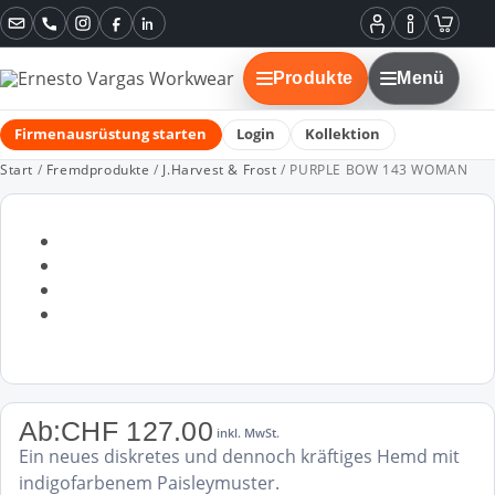
Instagram
Facebook
LinkedIn
Mein
Informatione
Warenko
Konto
Produkte
Menü
Firmenausrüstung starten
Login
Kollektion
Start
/
Fremdprodukte
/
J.Harvest & Frost
/ PURPLE BOW 143 WOMAN
Ab:
CHF
127.00
inkl. MwSt.
Ein neues diskretes und dennoch kräftiges Hemd mit
indigofarbenem Paisleymuster.