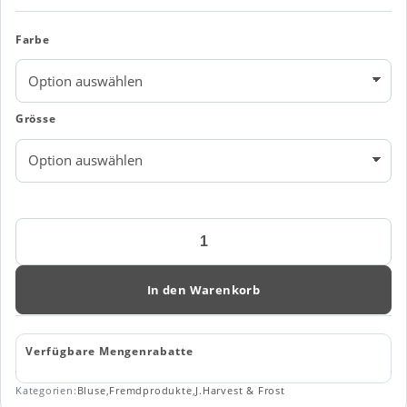
Farbe
Grösse
PURPLE
BOW
143
WOMAN
In den Warenkorb
Menge
Verfügbare Mengenrabatte
Kategorien:
Bluse
,
Fremdprodukte
,
J.Harvest & Frost