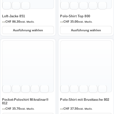
können
können
auf
auf
der
der
Loft-Jacke 851
Polo-Shirt Top 800
Produktseite
Produktseite
CHF
86.30
CHF
35.00
inkl. MwSt.
inkl. MwSt.
AB:
AB:
gewählt
gewählt
Ausführung wählen
Ausführung wählen
werden
werden
Dieses
Dieses
Produkt
Produkt
weist
weist
mehrere
mehrere
Varianten
Varianten
auf.
auf.
Die
Die
Optionen
Optionen
können
können
auf
auf
der
der
Pocket-Poloshirt Mikralinar®
Polo-Shirt mit Brusttasche 802
812
Produktseite
Produktseite
CHF
35.70
CHF
37.50
inkl. MwSt.
inkl. MwSt.
AB:
AB:
gewählt
gewählt