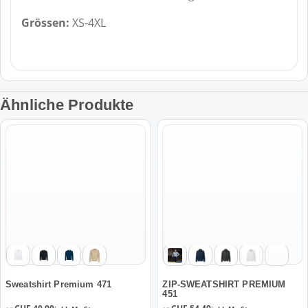
Grössen:
XS-4XL
Ähnliche Produkte
Dieses
Dieses
Produkt
Produkt
weist
weist
mehrere
mehrere
Varianten
Varianten
auf.
auf.
Die
Die
Optionen
Optionen
können
können
auf
auf
der
der
Sweatshirt Premium 471
ZIP-SWEATSHIRT PREMIUM
451
Produktseite
Produktseite