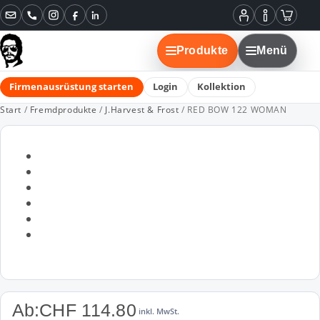
Instagram
Facebook
LinkedIn
Mein
Informatione
Warenko
Konto
Produkte
Menü
Firmenausrüstung starten
Login
Kollektion
Start
/
Fremdprodukte
/
J.Harvest & Frost
/ RED BOW 122 WOMAN
Ab:
CHF
114.80
inkl. MwSt.