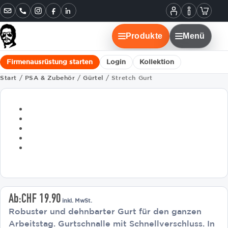
Informatione
Warenko
Instagram
Facebook
LinkedIn
Mein
Konto
Produkte
Menü
Firmenausrüstung starten
Login
Kollektion
Start
/
PSA & Zubehör
/
Gürtel
/ Stretch Gurt
Ab:
CHF
19.90
inkl. MwSt.
Robuster und dehnbarter Gurt für den ganzen
Arbeitstag. Gurtschnalle mit Schnellverschluss. In