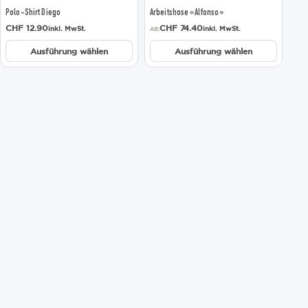
der
der
Polo-Shirt Diego
Arbeitshose «Alfonso»
Produktseite
Produktseite
gewählt
gewählt
CHF
12.90
CHF
74.40
inkl. MwSt.
inkl. MwSt.
AB:
werden
werden
Ausführung wählen
Ausführung wählen