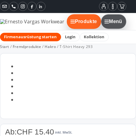
Instagram
Facebook
LinkedIn
Mein
Informatione
Warenko
Konto
Produkte
Menü
Firmenausrüstung starten
Login
Kollektion
Start
/
Fremdprodukte
/
Hakro
/ T-Shirt Heavy 293
Ab:
CHF
15.40
inkl. MwSt.