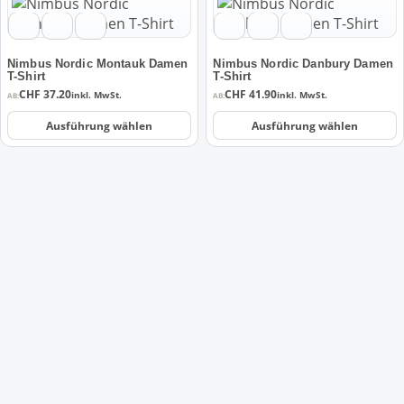
der
der
Produkt
Produkt
Produktseite
Produktseite
weist
weist
gewählt
gewählt
mehrere
mehrere
werden
werden
Nimbus Nordic Montauk Damen
Nimbus Nordic Danbury Damen
Varianten
Varianten
T-Shirt
T-Shirt
CHF
37.20
CHF
41.90
auf.
auf.
inkl. MwSt.
inkl. MwSt.
AB:
AB:
Die
Die
Ausführung wählen
Ausführung wählen
Optionen
Optionen
können
können
auf
auf
der
der
Produktseite
Produktseite
gewählt
gewählt
werden
werden