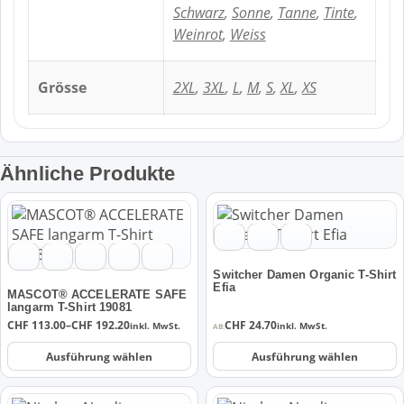
Schwarz
,
Sonne
,
Tanne
,
Tinte
,
Weinrot
,
Weiss
Grösse
2XL
,
3XL
,
L
,
M
,
S
,
XL
,
XS
Ähnliche Produkte
Dieses
Dieses
Produkt
Produkt
weist
weist
mehrere
mehrere
Switcher Damen Organic T-Shirt
Varianten
Varianten
Efia
MASCOT® ACCELERATE SAFE
auf.
auf.
langarm T-Shirt 19081
Preisspanne:
CHF
113.00
–
CHF
192.20
CHF
24.70
Die
Die
inkl. MwSt.
inkl. MwSt.
AB:
CHF 113.00
Optionen
Optionen
bis
Ausführung wählen
Ausführung wählen
CHF 192.20
können
können
auf
auf
Dieses
Dieses