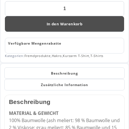
T-
Shirt
Heavy
293
In den Warenkorb
Menge
Verfügbare Mengenrabatte
Kategorien:
Fremdprodukte
,
Hakro
,
Kurzarm T-Shirt
,
T-Shirts
Beschreibung
Zusätzliche Information
Beschreibung
MATERIAL & GEWICHT
100% Baumwolle (ash meliert: 98 % Baumwolle und
2 % Viskose; grau meliert: 85 % Baumwolle und 15