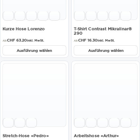
Optionen
Optionen
können
können
auf
auf
der
der
Produktseite
Produktseite
Kurze Hose Lorenzo
T-Shirt Contrast Mikralinar®
gewählt
gewählt
290
werden
werden
CHF
63.20
CHF
16.30
inkl. MwSt.
inkl. MwSt.
AB:
AB:
Ausführung wählen
Ausführung wählen
Dieses
Dieses
Produkt
Produkt
weist
weist
mehrere
mehrere
Varianten
Varianten
auf.
auf.
Die
Die
Optionen
Optionen
können
können
auf
auf
der
der
Produktseite
Produktseite
Stretch-Hose «Pedro»
Arbeitshose «Arthur»
gewählt
gewählt