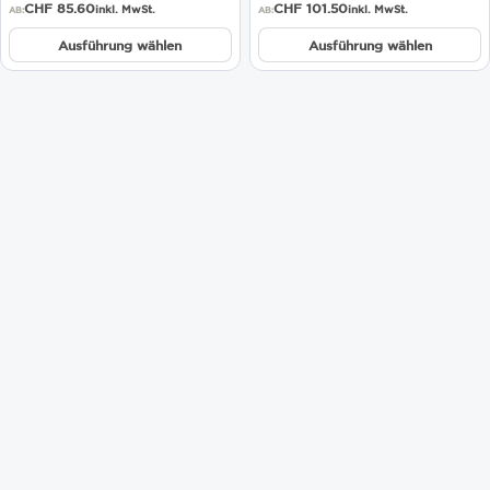
werden
werden
CHF
85.60
CHF
101.50
inkl. MwSt.
inkl. MwSt.
AB:
AB:
Ausführung wählen
Ausführung wählen