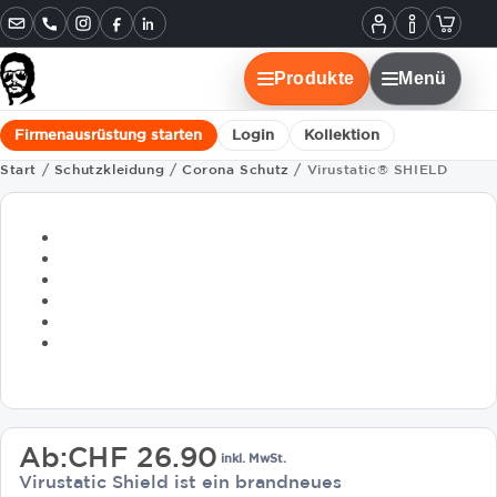
Informatione
Warenko
Instagram
Facebook
LinkedIn
Mein
Konto
Produkte
Menü
Firmenausrüstung starten
Login
Kollektion
Start
/
Schutzkleidung
/
Corona Schutz
/ Virustatic® SHIELD
Ab:
CHF
26.90
inkl. MwSt.
Virustatic Shield ist ein brandneues