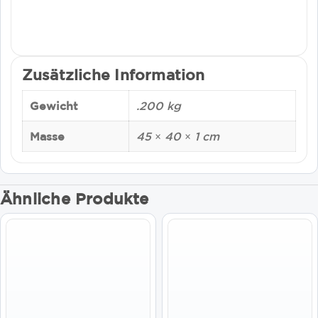
Zusätzliche Information
Gewicht
.200 kg
Masse
45 × 40 × 1 cm
Ähnliche Produkte
Dieses
Dieses
Produkt
Produkt
weist
weist
mehrere
mehrere
Varianten
Varianten
auf.
auf.
Die
Die