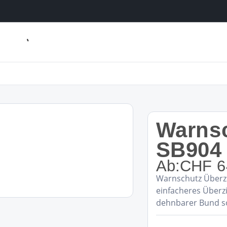
Warnsc
SB904
Ab:
CHF
6
Warnschutz Überz
einfacheres Überz
dehnbarer Bund so