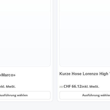
Produkt
weist
mehrere
Varianten
auf.
Die
Optionen
können
auf
der
Produktseite
gewählt
werden
Kurze Hose Lorenzo High Vi
 «Marco»
CHF
66.12
nkl. MwSt.
inkl. MwSt.
AB:
Ausführung wählen
Ausführung wähle