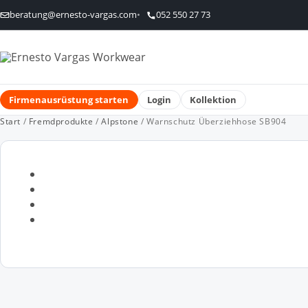
beratung@ernesto-vargas.com
052 550 27 73
Firmenausrüstung starten
Login
Kollektion
Start
/
Fremdprodukte
/
Alpstone
/ Warnschutz Überziehhose SB904