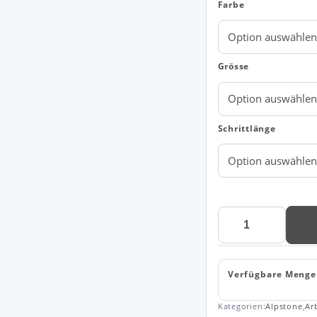
Farbe
Grösse
Schrittlänge
Warnschutz
Überziehhose
SB904
Menge
Verfügbare Menge
Kategorien:
Alpstone
,
Ar