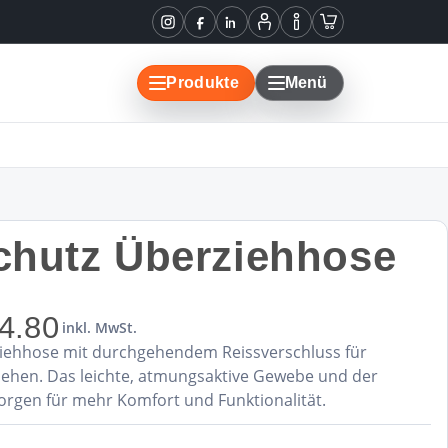
Instagram
Facebook
LinkedIn
Mein
Informationen
Warenkorb
Konto
Produkte
Menü
hutz Überziehhose
4.80
inkl. MwSt.
iehhose mit durchgehendem Reissverschluss für
iehen. Das leichte, atmungsaktive Gewebe und der
rgen für mehr Komfort und Funktionalität.