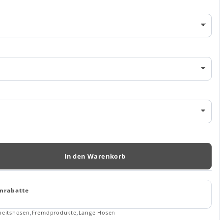
In den Warenkorb
nrabatte
beitshosen
,
Fremdprodukte
,
Lange Hosen