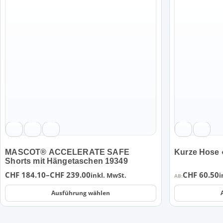
Produkt
Produkt
weist
weist
mehrere
mehrere
Varianten
Varianten
auf.
auf.
Die
Die
Optionen
Optionen
können
können
auf
auf
der
der
Produktseite
Produktseite
gewählt
gewählt
werden
werden
MASCOT® ACCELERATE SAFE
Kurze Hose
Shorts mit Hängetaschen 19349
Preisspanne:
CHF
184.10
–
CHF
239.00
CHF
60.50
inkl. MwSt.
i
AB:
CHF 184.10
Ausführung wählen
bis
CHF 239.00