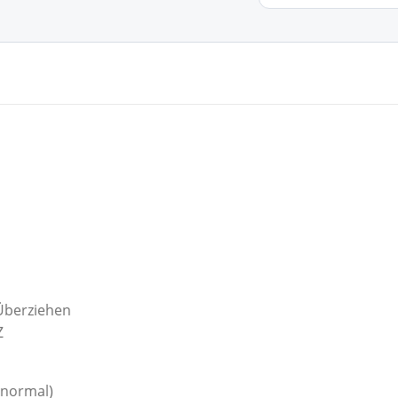
Überziehen
Z
(normal)