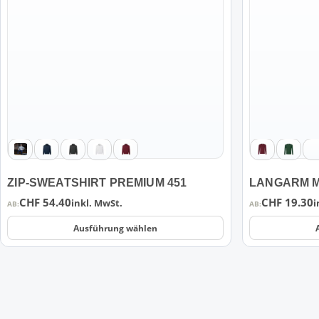
Varianten
Varianten
auf.
auf.
Die
Die
Optionen
Optionen
können
können
auf
auf
der
der
Produktseite
Produktseite
gewählt
gewählt
werden
werden
ZIP-SWEATSHIRT PREMIUM 451
LANGARM M
CHF
54.40
CHF
19.30
inkl. MwSt.
i
AB:
AB:
Ausführung wählen