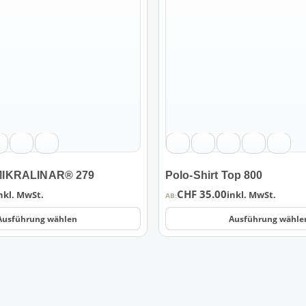
Varianten
auf.
Die
Optionen
können
auf
der
Produktseite
gewählt
werden
IKRALINAR® 279
Polo-Shirt Top 800
CHF
35.00
nkl. MwSt.
inkl. MwSt.
AB:
Ausführung wählen
Ausführung wähle