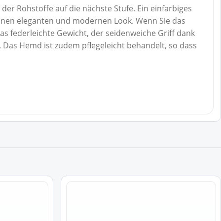
r Rohstoffe auf die nächste Stufe. Ein einfarbiges
einen eleganten und modernen Look. Wenn Sie das
s federleichte Gewicht, der seidenweiche Griff dank
. Das Hemd ist zudem pflegeleicht behandelt, so dass
Dieses
Produkt
weist
mehrere