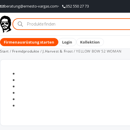
beratung@ernesto-vargas.com
052 550 27 73
Products
search
Firmenausrüstung starten
Login
Kollektion
Start
/
Fremdprodukte
/
J.Harvest & Frost
/ YELLOW BOW 52 WOMAN