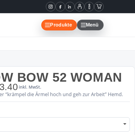
Instagram
Facebook
LinkedIn
Mein
Informationen
Warenkorb
Konto
Produkte
Menü
OW BOW 52 WOMAN
3.40
inkl. MwSt.
ser “krämpel die Ärmel hoch und geh zur Arbeit” Hemd.