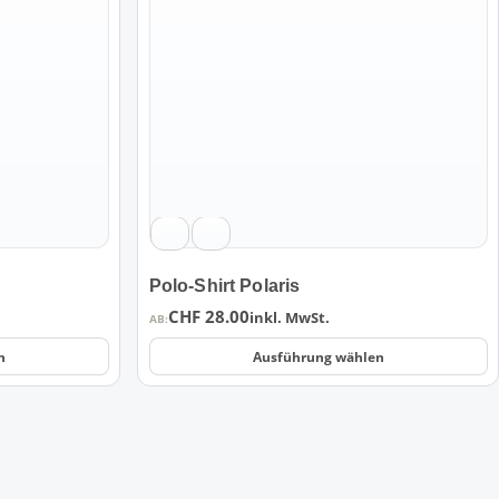
Varianten
auf.
Die
Optionen
können
auf
der
Produktseite
gewählt
werden
Polo-Shirt Polaris
CHF
28.00
inkl. MwSt.
AB:
n
Ausführung wählen