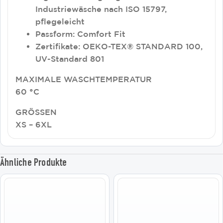
Industriewäsche nach ISO 15797,
pflegeleicht
Passform: Comfort Fit
Zertifikate: OEKO-TEX® STANDARD 100,
UV-Standard 801
MAXIMALE WASCHTEMPERATUR
60 °C
GRÖSSEN
XS – 6XL
Ähnliche Produkte
Dieses
Dieses
Produkt
Produkt
weist
weist
mehrere
mehrere
Varianten
Varianten