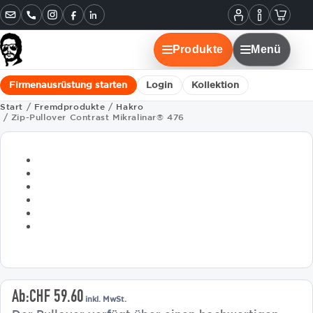
Informatione
Warenko
Instagram
Facebook
LinkedIn
Mein
Konto
Produkte
Menü
Firmenausrüstung starten
Login
Kollektion
Start
/
Fremdprodukte
/
Hakro
/ Zip-Pullover Contrast Mikralinar® 476
Ab:
CHF
59.60
inkl. MwSt.