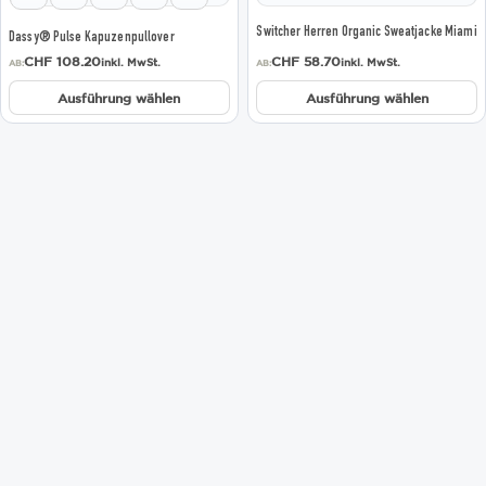
der
der
Produktseite
Produktseite
Switcher Herren Organic Sweatjacke Miami
Dassy® Pulse Kapuzenpullover
gewählt
gewählt
werden
werden
CHF
108.20
CHF
58.70
inkl. MwSt.
inkl. MwSt.
AB:
AB:
Ausführung wählen
Ausführung wählen