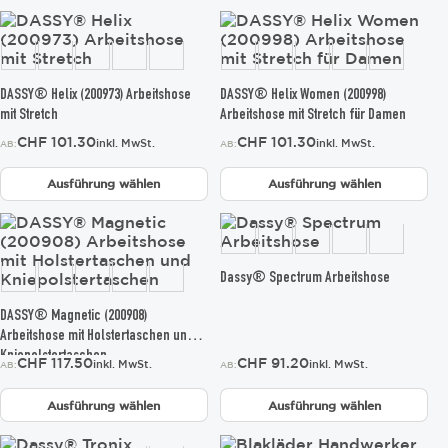
gewählt
gewählt
Dieses
Dieses
werden
werden
Produkt
Produkt
weist
weist
mehrere
mehrere
Varianten
Varianten
DASSY® Helix (200973) Arbeitshose
DASSY® Helix Women (200998)
auf.
auf.
mit Stretch
Arbeitshose mit Stretch für Damen
Die
Die
CHF
101.30
CHF
101.30
inkl. MwSt.
inkl. MwSt.
AB:
AB:
Optionen
Optionen
können
können
Ausführung wählen
Ausführung wählen
auf
auf
der
der
Dieses
Dieses
Produktseite
Produktseite
Produkt
Produkt
gewählt
gewählt
weist
weist
werden
werden
mehrere
mehrere
Dassy® Spectrum Arbeitshose
Varianten
Varianten
auf.
auf.
DASSY® Magnetic (200908)
Die
Die
Arbeitshose mit Holstertaschen und
Optionen
Optionen
Kniepolstertaschen
CHF
117.50
CHF
91.20
inkl. MwSt.
inkl. MwSt.
AB:
AB:
können
können
auf
auf
Ausführung wählen
Ausführung wählen
der
der
Produktseite
Produktseite
Dieses
Dieses