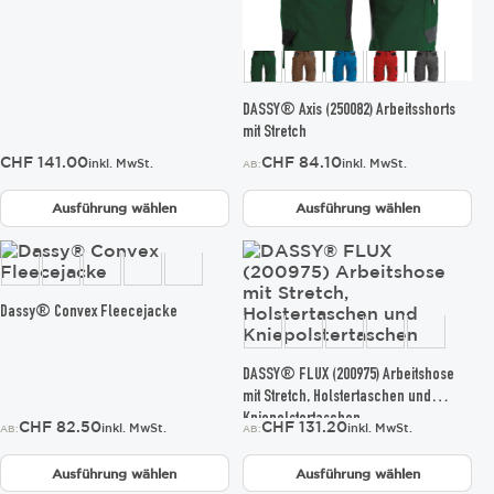
Optionen
Optionen
können
können
auf
auf
der
der
Produktseite
Produktseite
gewählt
gewählt
DASSY® Axis (250082) Arbeitsshorts
werden
werden
mit Stretch
CHF
141.00
CHF
84.10
inkl. MwSt.
inkl. MwSt.
AB:
Ausführung wählen
Ausführung wählen
Dieses
Dieses
Produkt
Produkt
weist
weist
mehrere
mehrere
Dassy® Convex Fleecejacke
Varianten
Varianten
auf.
auf.
Die
Die
DASSY® FLUX (200975) Arbeitshose
Optionen
Optionen
mit Stretch, Holstertaschen und
können
können
Kniepolstertaschen
CHF
82.50
CHF
131.20
inkl. MwSt.
inkl. MwSt.
AB:
AB:
auf
auf
der
der
Ausführung wählen
Ausführung wählen
Produktseite
Produktseite