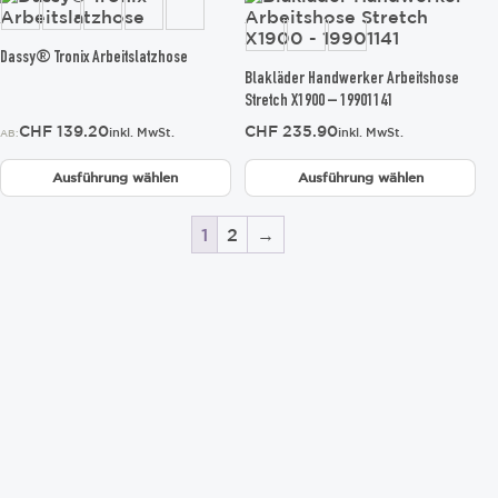
gewählt
gewählt
Produkt
Produkt
werden
werden
weist
weist
mehrere
mehrere
Dassy® Tronix Arbeitslatzhose
Varianten
Varianten
Blakläder Handwerker Arbeitshose
auf.
auf.
Stretch X1900 – 19901141
Die
Die
CHF
139.20
CHF
235.90
inkl. MwSt.
inkl. MwSt.
AB:
Optionen
Optionen
können
können
Ausführung wählen
Ausführung wählen
auf
auf
der
der
Produktseite
Produktseite
1
2
→
gewählt
gewählt
werden
werden