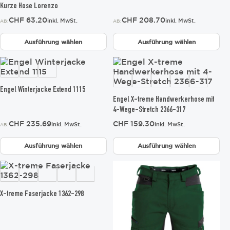
gewählt
gewählt
Kurze Hose Lorenzo
werden
werden
CHF
63.20
CHF
208.70
inkl. MwSt.
inkl. MwSt.
AB:
AB:
Ausführung wählen
Ausführung wählen
Dieses
Dieses
Produkt
Produkt
weist
weist
mehrere
mehrere
Engel Winterjacke Extend 1115
Varianten
Varianten
Engel X-treme Handwerkerhose mit
auf.
auf.
4-Wege-Stretch 2366-317
Die
Die
CHF
235.69
CHF
159.30
inkl. MwSt.
inkl. MwSt.
AB:
Optionen
Optionen
können
können
Ausführung wählen
Ausführung wählen
auf
auf
der
der
Dieses
Dieses
Produktseite
Produktseite
Produkt
Produkt
gewählt
gewählt
weist
weist
werden
werden
mehrere
mehrere
X-treme Faserjacke 1362-298
Varianten
Varianten
auf.
auf.
Die
Die