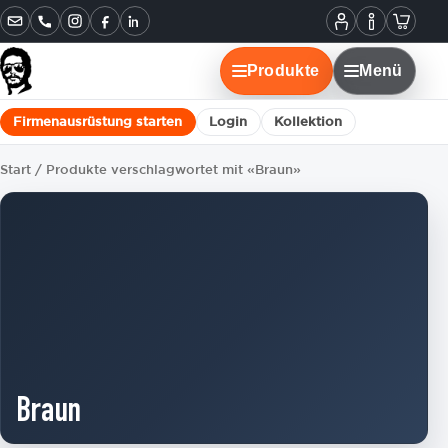
Informatione
Warenko
Instagram
Facebook
LinkedIn
Mein
Konto
Produkte
Menü
Firmenausrüstung starten
Login
Kollektion
Start
/ Produkte verschlagwortet mit «Braun»
Braun