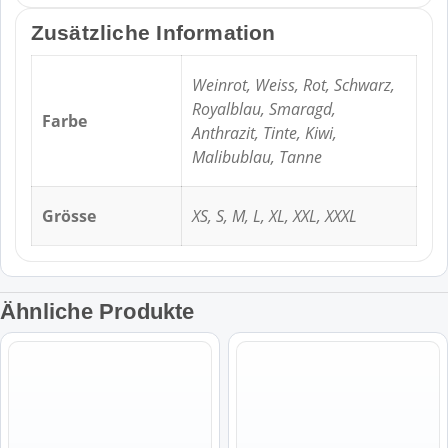
Zusätzliche Information
Weinrot, Weiss, Rot, Schwarz,
Royalblau, Smaragd,
Farbe
Anthrazit, Tinte, Kiwi,
Malibublau, Tanne
Grösse
XS, S, M, L, XL, XXL, XXXL
Ähnliche Produkte
Dieses
Dieses
Produkt
Produkt
weist
weist
mehrere
mehrere
Varianten
Varianten