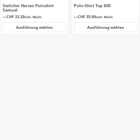
der
der
Switcher Herren Poloshirt
Polo-Shirt Top 800
Samuel
Produktseite
Produktseite
CHF
32.20
CHF
35.00
inkl. MwSt.
inkl. MwSt.
AB:
AB:
gewählt
gewählt
werden
werden
Ausführung wählen
Ausführung wählen