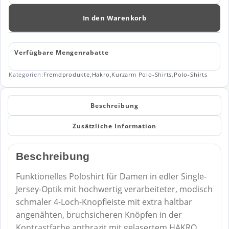
DAMEN
POLOSHIRT
In den Warenkorb
214
Menge
Verfügbare Mengenrabatte
Kategorien:
Fremdprodukte
,
Hakro
,
Kurzarm Polo-Shirts
,
Polo-Shirts
Beschreibung
Zusätzliche Information
Beschreibung
Funktionelles Poloshirt für Damen in edler Single-
Jersey-Optik mit hochwertig verarbeiteter, modisch
schmaler 4-Loch-Knopfleiste mit extra haltbar
angenähten, bruchsicheren Knöpfen in der
Kontrastfarbe anthrazit mit gelasertem HAKRO