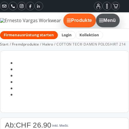
Instagram
Facebook
LinkedIn
Mein
Informatione
Warenko
Konto
Produkte
Menü
Firmenausrüstung starten
Login
Kollektion
Start
/
Fremdprodukte
/
Hakro
/ COTTON TEC® DAMEN POLOSHIRT 214
Ab:
CHF
26.90
inkl. MwSt.