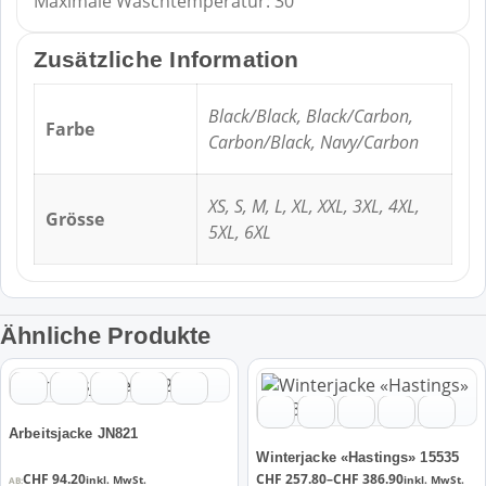
Maximale Waschtemperatur: 30°
Zusätzliche Information
Black/Black, Black/Carbon,
Farbe
Carbon/Black, Navy/Carbon
XS, S, M, L, XL, XXL, 3XL, 4XL,
Grösse
5XL, 6XL
Ähnliche Produkte
Dieses
Dieses
Produkt
Produkt
weist
weist
Arbeitsjacke JN821
mehrere
mehrere
Winterjacke «Hastings» 15535
Varianten
Varianten
Preisspanne:
CHF
94.20
CHF
257.80
–
CHF
386.90
inkl. MwSt.
inkl. MwSt.
AB: