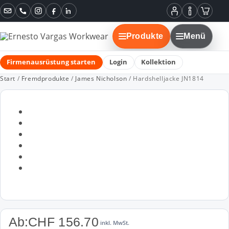
Instagram
Facebook
LinkedIn
Mein
Informatione
Warenko
Konto
Produkte
Menü
Firmenausrüstung starten
Login
Kollektion
Start
/
Fremdprodukte
/
James Nicholson
/ Hardshelljacke JN1814
Ab:
CHF
156.70
inkl. MwSt.