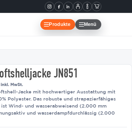
Informationen
Warenkorb
Instagram
Facebook
LinkedIn
Mein
Konto
Produkte
Menü
ftshelljacke JN851
inkl. MwSt.
oftshell-Jacke mit hochwertiger Ausstattung mit
0% Polyester. Das robuste und strapazierfähiges
al ist Wind- und wasserabweisend (2.000 mm
tmungsaktiv und wasserdampfdurchlässig (2.000