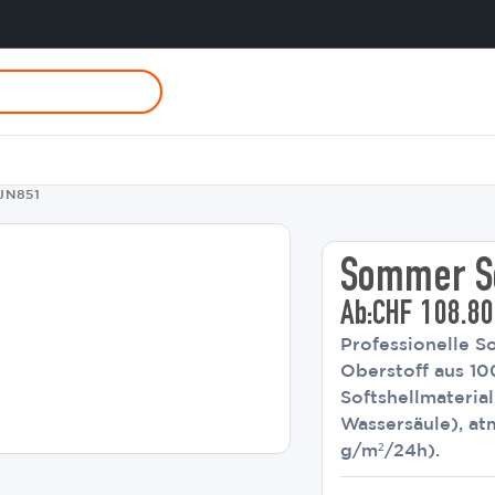
 JN851
Sommer So
Ab:
CHF
108.80
Professionelle S
Oberstoff aus 10
Softshellmateri
Wassersäule), a
g/m²/24h).