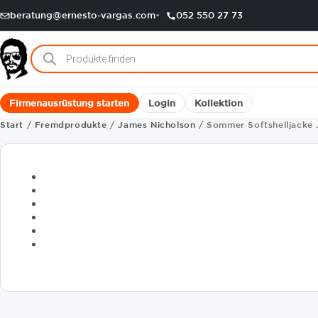
beratung@ernesto-vargas.com
052 550 27 73
Products
search
Firmenausrüstung starten
Login
Kollektion
Start
/
Fremdprodukte
/
James Nicholson
/ Sommer Softshelljacke