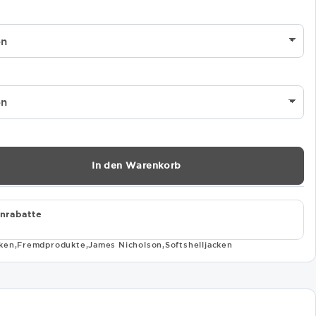
In den Warenkorb
nrabatte
cken
,
Fremdprodukte
,
James Nicholson
,
Softshelljacken