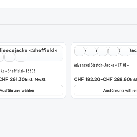
Dieses
Produkt
weist
mehrere
Advanced Stretch-Jacke «17101»
Varianten
ke «Sheffield» 15503
auf.
Preisspanne:
CHF
261.30
CHF
192.20
–
CHF
288.60
inkl. MwSt.
ink
Die
CHF 192.20
Optionen
bis
Ausführung wählen
Ausführung wähle
können
CHF 288.60
auf
der
e
Produktseite
gewählt
werden