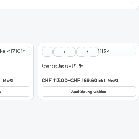
Dieses
Produkt
weist
mehrere
Advanced Jacke «17115»
Varianten
auf.
Preisspanne:
CHF
113.00
–
CHF
169.60
l. MwSt.
inkl. MwSt.
Die
CHF 113.00
Optionen
bis
n
Ausführung wählen
können
CHF 169.60
auf
der
Produktseite
gewählt
werden