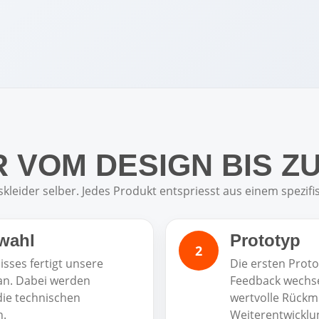
 VOM DESIGN BIS Z
skleider selber. Jedes Produkt entspriesst aus einem spezi
wahl
Prototyp
sses fertigt unsere
Die ersten Proto
an. Dabei werden
Feedback wechse
die technischen
wertvolle Rückme
n.
Weiterentwicklu