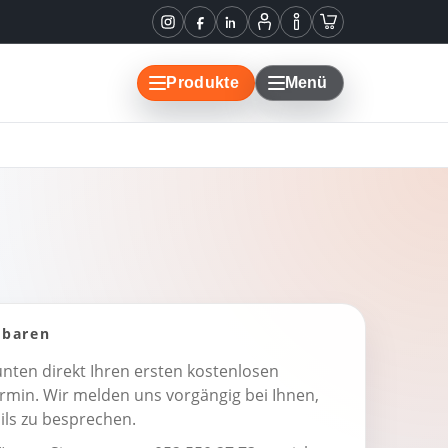
Instagram
Facebook
LinkedIn
Mein
Informationen
Warenkorb
Konto
Produkte
Menü
nbaren
nten direkt Ihren ersten kostenlosen
rmin. Wir melden uns vorgängig bei Ihnen,
ils zu besprechen.