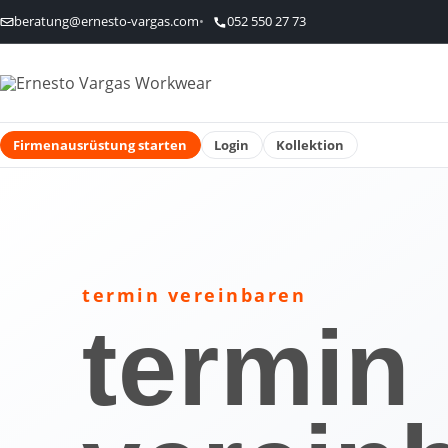
beratung@ernesto-vargas.com
052 550 27 73
Firmenausrüstung starten
Login
Kollektion
termin vereinbaren
termin