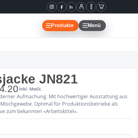
Instagram
Facebook
LinkedIn
Mein
Informationen
Warenkorb
Konto
Produkte
Menü
sjacke JN821
4.20
inkl. MwSt.
moderner Aufmachung. Mit hochwertiger Ausstattung aus
 Mischgewebe. Optimal für Produktionsbetriebe als
ve zum bekannten «Arbeitskittel».