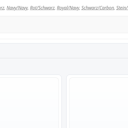
rz
,
Navy/Navy
,
Rot/Schwarz
,
Royal/Navy
,
Schwarz/Carbon
,
Stein
Dieses
Produkt
weist
mehrere
Varianten
auf.
Die
Optionen