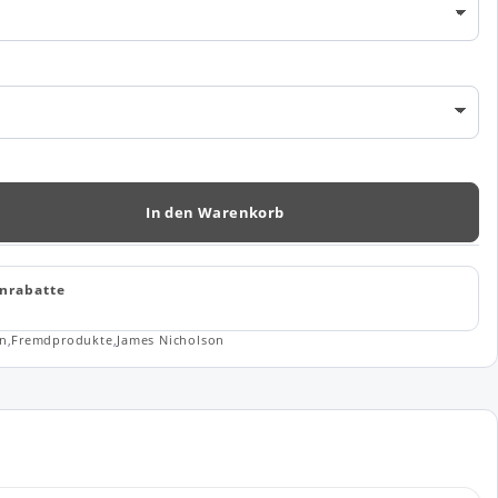
In den Warenkorb
nrabatte
en
,
Fremdprodukte
,
James Nicholson