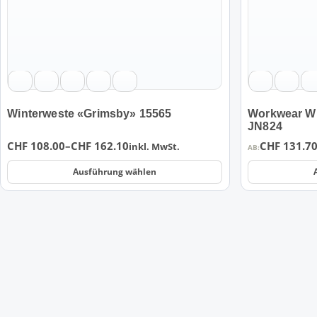
können
können
auf
auf
der
der
Produktseite
Produktseite
gewählt
gewählt
werden
werden
Winterweste «Grimsby» 15565
Workwear Wi
JN824
Preisspanne:
CHF
108.00
–
CHF
162.10
CHF
131.7
inkl. MwSt.
AB:
CHF 108.00
Ausführung wählen
bis
CHF 162.10