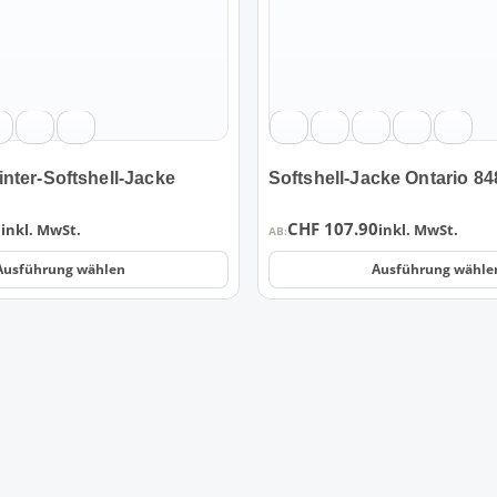
können
auf
der
Produktseite
gewählt
werden
nter-Softshell-Jacke
Softshell-Jacke Ontario 84
0
CHF
107.90
inkl. MwSt.
inkl. MwSt.
AB:
Ausführung wählen
Ausführung wähle