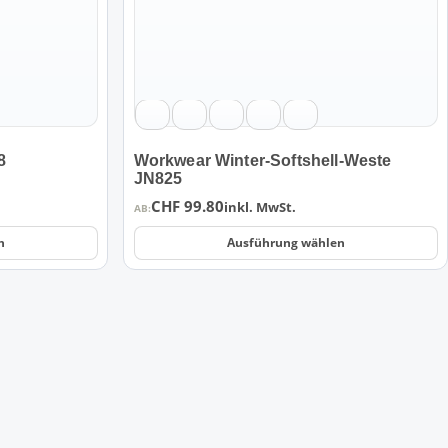
können
auf
der
Produktseite
gewählt
werden
8
Workwear Winter-Softshell-Weste
JN825
CHF
99.80
inkl. MwSt.
AB:
n
Ausführung wählen