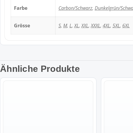
Farbe
Carbon/Schwarz
,
Dunkelgrün/Schwa
Grösse
S
,
M
,
L
,
XL
,
XXL
,
XXXL
,
4XL
,
5XL
,
6XL
Ähnliche Produkte
Dieses
Dieses
Produkt
Produkt
weist
weist
mehrere
mehrere
Varianten
Varianten
auf.
auf.
Die
Die
Optionen
Optionen