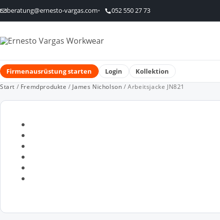
beratung@ernesto-vargas.com
052 550 27 73
Firmenausrüstung starten
Login
Kollektion
Start
/
Fremdprodukte
/
James Nicholson
/ Arbeitsjacke JN821