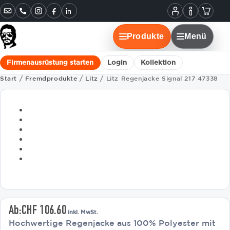
Informatione
Warenko
Instagram
Facebook
LinkedIn
Mein
Konto
Produkte
Menü
Firmenausrüstung starten
Login
Kollektion
Start
/
Fremdprodukte
/
Litz
/ Litz Regenjacke Signal 217 47338
Ab:
CHF
106.60
inkl. MwSt.
Hochwertige Regenjacke aus 100% Polyester mit