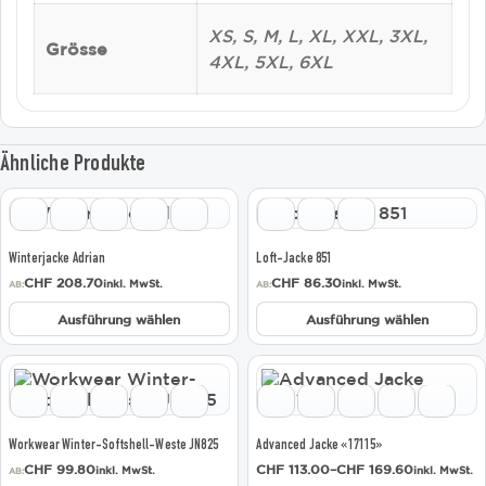
XS, S, M, L, XL, XXL, 3XL,
Grösse
4XL, 5XL, 6XL
Ähnliche Produkte
Dieses
Dieses
Produkt
Produkt
weist
weist
Winterjacke Adrian
Loft-Jacke 851
mehrere
mehrere
CHF
208.70
CHF
86.30
inkl. MwSt.
inkl. MwSt.
Varianten
Varianten
AB:
AB:
auf.
auf.
Ausführung wählen
Ausführung wählen
Die
Die
Optionen
Optionen
können
können
Dieses
Dieses
auf
auf
Produkt
Produkt
der
der
weist
weist
Produktseite
Produktseite
mehrere
mehrere
Workwear Winter-Softshell-Weste JN825
Advanced Jacke «17115»
gewählt
gewählt
Varianten
Varianten
Preisspanne:
CHF
99.80
CHF
113.00
–
CHF
169.60
inkl. MwSt.
inkl. MwSt.
werden
werden
auf.
auf.
AB:
CHF 113.00