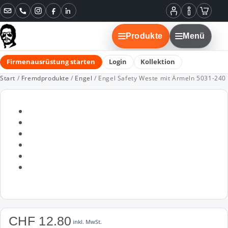
Instagram
Facebook
LinkedIn
Mein
Informatione
Warenko
Konto
Produkte
Menü
Firmenausrüstung starten
Login
Kollektion
Start
/
Fremdprodukte
/
Engel
/ Engel Safety Weste mit Ärmeln 5031-240
CHF
12.80
inkl. MwSt.