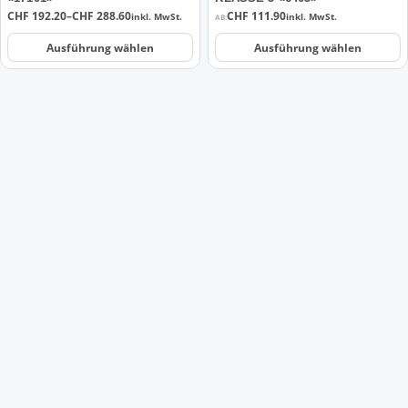
Produktseite
Produktseite
Preisspanne:
CHF
192.20
–
CHF
288.60
CHF
111.90
inkl. MwSt.
inkl. MwSt.
AB:
gewählt
gewählt
CHF 192.20
werden
werden
bis
Ausführung wählen
Ausführung wählen
CHF 288.60