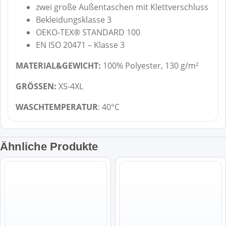
zwei große Außentaschen mit Klettverschluss
Bekleidungsklasse 3
OEKO-TEX® STANDARD 100
EN ISO 20471 – Klasse 3
MATERIAL&GEWICHT:
100% Polyester, 130 g/m²
GRÖSSEN:
XS-4XL
WASCHTEMPERATUR
: 40°C
Ähnliche Produkte
Dieses
Dieses
Produkt
Produkt
weist
weist
mehrere
mehrere
Varianten
Varianten
auf.
auf.