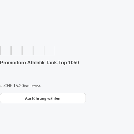
auf.
Die
Optionen
können
auf
der
Produktseite
gewählt
werden
Promodoro Athletik Tank-Top 1050
CHF
15.20
inkl. MwSt.
AB:
Ausführung wählen