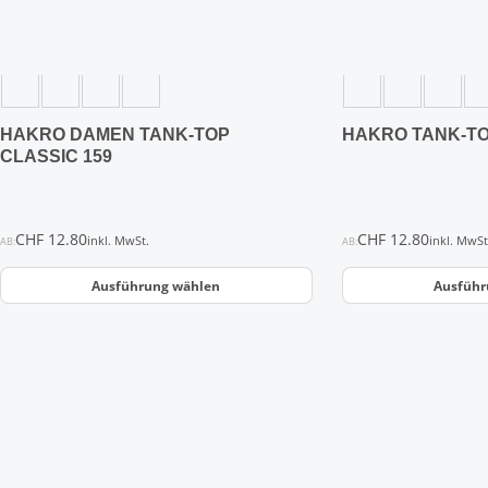
auf
auf
der
der
Produktseite
Produktseite
gewählt
gewählt
werden
werden
HAKRO DAMEN TANK-TOP
HAKRO TANK-TO
CLASSIC 159
CHF
12.80
CHF
12.80
inkl. MwSt.
inkl. MwSt
AB:
AB:
Ausführung wählen
Ausführ
Dieses
Produkt
weist
mehrere
Varianten