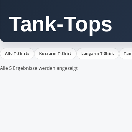
Tank-Tops
Alle T-Shirts
Kurzarm T-Shirt
Langarm T-Shirt
Tan
Alle 5 Ergebnisse werden angezeigt
Dieses
Dieses
Produkt
Produkt
weist
weist
mehrere
mehrere
Varianten
Varianten
auf.
auf.
Die
Die
Optionen
Optionen
können
können