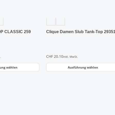
auf
der
Produktseite
gewählt
werden
P CLASSIC 259
Clique Damen Slub Tank-Top 2935
CHF
20.10
.
inkl. MwSt.
ung wählen
Ausführung wählen