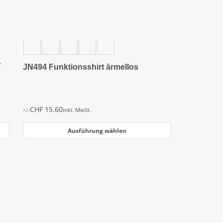
auf
der
Produktseite
gewählt
werden
1
JN494 Funktionsshirt ärmellos
CHF
15.60
inkl. MwSt.
AB:
Ausführung wählen