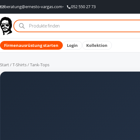
beratung@ernesto-vargas.com
052 550 27 73
Products
search
Firmenausrüstung starten
Login
Kollektion
Start
/
T-Shirts
/ Tank-Tops