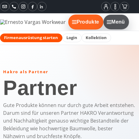
Instagram
Facebook
LinkedIn
Mein
Informatione
Warenko
Konto
Produkte
Menü
Firmenausrüstung starten
Login
Kollektion
Hakro als Partner
Partner
Gute Produkte können nur durch gute Arbeit entstehen.
Darum sind für unseren Partner HAKRO Verantwortung
und Nachhaltigkeit genauso wichtige Bestandteile der
Bekleidung wie hochwertige Baumwolle, bester
Nähzwirn und bruchfeste Knöpfe.