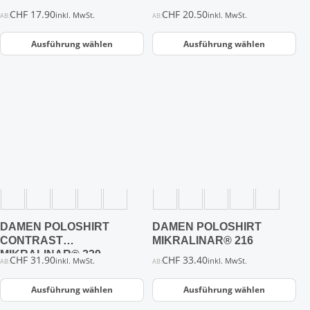
gewählt
gewählt
CHF
17.90
CHF
20.50
inkl. MwSt.
inkl. MwSt.
AB:
AB:
werden
werden
Ausführung wählen
Ausführung wählen
Dieses
Dieses
Produkt
Produkt
weist
weist
mehrere
mehrere
Varianten
Varianten
auf.
auf.
Die
Die
Optionen
Optionen
können
können
auf
auf
der
der
DAMEN POLOSHIRT
DAMEN POLOSHIRT
Produktseite
Produktseite
CONTRAST
MIKRALINAR® 216
gewählt
gewählt
MIKRALINAR® 239
CHF
31.90
CHF
33.40
inkl. MwSt.
inkl. MwSt.
AB:
AB:
werden
werden
Ausführung wählen
Ausführung wählen