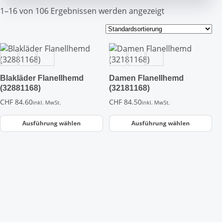
1–16 von 106 Ergebnissen werden angezeigt
Dieses
Dieses
Produkt
Produkt
weist
weist
Blakläder Flanellhemd
Damen Flanellhemd
mehrere
mehrere
(32881168)
(32181168)
Varianten
Varianten
auf.
auf.
CHF
84.60
CHF
84.50
inkl. MwSt.
inkl. MwSt.
Die
Die
Optionen
Optionen
Ausführung wählen
Ausführung wählen
können
können
Dieses
Dieses
auf
auf
Produkt
Produkt
der
der
weist
weist
Produktseite
Produktseite
mehrere
mehrere
gewählt
gewählt
Varianten
Varianten
werden
werden
auf.
auf.
Die
Die
Optionen
Optionen