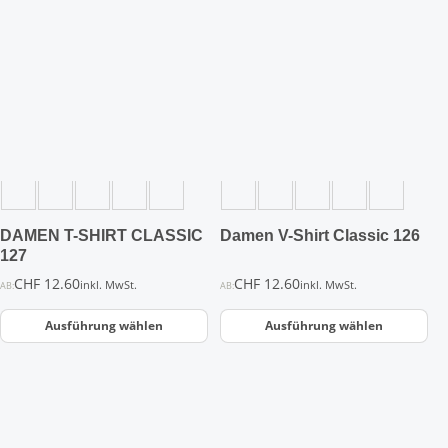
Dieses
Dieses
Produkt
Produkt
weist
weist
mehrere
mehrere
Varianten
Varianten
auf.
auf.
Die
Die
Optionen
Optionen
können
können
auf
auf
der
der
DAMEN T-SHIRT CLASSIC
Damen V-Shirt Classic 126
Produktseite
Produktseite
127
gewählt
gewählt
CHF
12.60
CHF
12.60
inkl. MwSt.
inkl. MwSt.
AB:
AB:
werden
werden
Ausführung wählen
Ausführung wählen
Dieses
Dieses
Produkt
Produkt
weist
weist
mehrere
mehrere