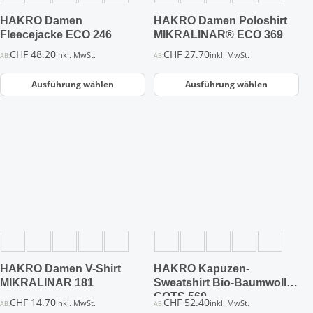
auf
auf
der
der
HAKRO Damen
HAKRO Damen Poloshirt
Produktseite
Produktseite
Fleecejacke ECO 246
MIKRALINAR® ECO 369
gewählt
gewählt
CHF
48.20
CHF
27.70
inkl. MwSt.
inkl. MwSt.
AB:
AB:
werden
werden
Ausführung wählen
Ausführung wählen
Dieses
Dieses
Produkt
Produkt
weist
weist
mehrere
mehrere
Varianten
Varianten
auf.
auf.
Die
Die
Optionen
Optionen
können
können
auf
auf
der
der
HAKRO Damen V-Shirt
HAKRO Kapuzen-
Produktseite
Produktseite
MIKRALINAR 181
Sweatshirt Bio-Baumwolle
gewählt
gewählt
GOTS 560
CHF
14.70
CHF
52.40
inkl. MwSt.
inkl. MwSt.
AB:
AB:
werden
werden