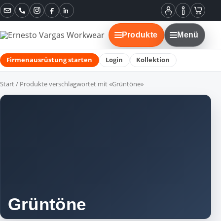
Instagram
Facebook
LinkedIn
Mein
Informatione
Warenko
Konto
Produkte
Menü
Firmenausrüstung starten
Login
Kollektion
Start
/ Produkte verschlagwortet mit «Grüntöne»
Grüntöne