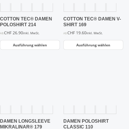
können
können
auf
auf
der
der
COTTON TEC® DAMEN
COTTON TEC® DAMEN V-
Produktseite
Produktseite
POLOSHIRT 214
SHIRT 169
gewählt
gewählt
CHF
26.90
CHF
19.60
inkl. MwSt.
inkl. MwSt.
AB:
AB:
werden
werden
Ausführung wählen
Ausführung wählen
Dieses
Dieses
Produkt
Produkt
weist
weist
mehrere
mehrere
Varianten
Varianten
auf.
auf.
Die
Die
Optionen
Optionen
können
können
auf
auf
der
der
DAMEN LONGSLEEVE
DAMEN POLOSHIRT
Produktseite
Produktseite
MIKRALINAR® 179
CLASSIC 110