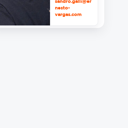
sandro.galli@er
nesto-
vargas.com