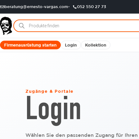
beratung@ernesto-vargas.com
052 550 27 73
Products
search
Firmenausrüstung starten
Login
Kollektion
Zugänge & Portale
Login
Wählen Sie den passenden Zugang für Ihren 