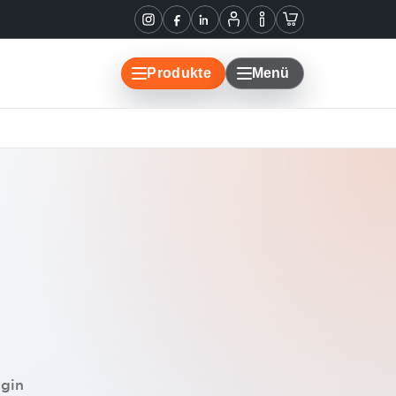
Informationen
Warenkorb
Instagram
Facebook
LinkedIn
Mein
Konto
Produkte
Menü
ogin