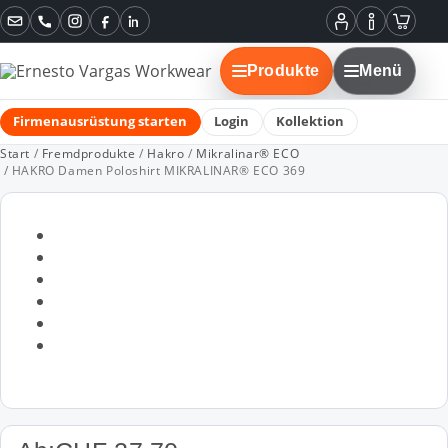
Instagram
Facebook
LinkedIn
Mein
Informatione
Warenko
Konto
Produkte
Menü
Firmenausrüstung starten
Login
Kollektion
Start
/
Fremdprodukte
/
Hakro
/
Mikralinar® ECO
/ HAKRO Damen Poloshirt MIKRALINAR® ECO 369