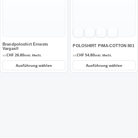
Varianten
Varianten
auf.
auf.
Die
Die
Optionen
Optionen
können
können
auf
auf
der
der
Brandpoloshirt Ernesto
POLOSHIRT PIMA-COTTON 801
Vargas®
Produktseite
Produktseite
CHF
26.80
CHF
54.80
inkl. MwSt.
inkl. MwSt.
AB:
AB:
gewählt
gewählt
werden
werden
Ausführung wählen
Ausführung wählen