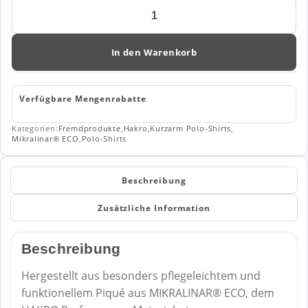
HAKRO
Damen
Poloshirt
MIKRALINAR®
In den Warenkorb
ECO
369
Menge
Verfügbare Mengenrabatte
Kategorien:
Fremdprodukte
,
Hakro
,
Kurzarm Polo-Shirts
,
Mikralinar® ECO
,
Polo-Shirts
Beschreibung
Zusätzliche Information
Beschreibung
Hergestellt aus besonders pflegeleichtem und
funktionellem Piqué aus MIKRALINAR® ECO, dem