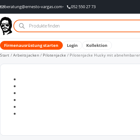
beratung@ernesto-vargas.com
052 550 27 73
Products
search
Firmenausrüstung starten
Login
Kollektion
Start
/
Arbeitsjacken
/
Pilotenjacke
/ Pilotenjacke Husky mit abnehmbare