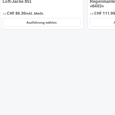
Loft-Jacke 851
Regenmante
«6403»
CHF
86.30
CHF
111.9
inkl. MwSt.
AB:
AB:
Ausführung wählen