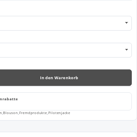
In den Warenkorb
nrabatte
en
,
Blouson
,
Fremdprodukte
,
Pilotenjacke