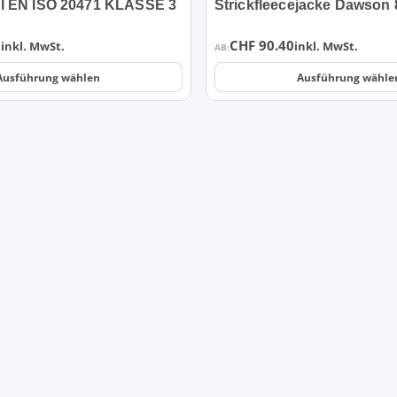
l EN ISO 20471 KLASSE 3
Strickfleecejacke Dawson 
0
CHF
90.40
inkl. MwSt.
inkl. MwSt.
AB:
Ausführung wählen
Ausführung wähle