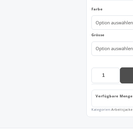
Farbe
Grösse
Pilotenjacke
Husky
mit
abnehmbaren
Verfügbare Menge
Ärmeln
Menge
Kategorien:
Arbeitsjack