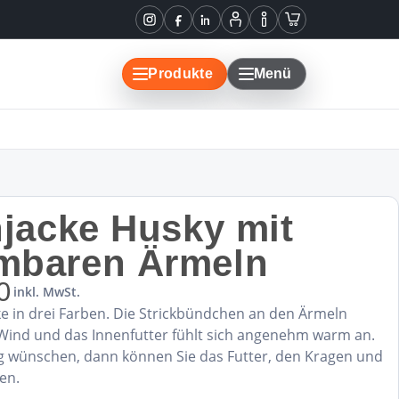
Instagram
Facebook
LinkedIn
Mein
Informationen
Warenkorb
Konto
Produkte
Menü
njacke Husky mit
mbaren Ärmeln
0
inkl. MwSt.
e in drei Farben. Die Strickbündchen an den Ärmeln
 Wind und das Innenfutter fühlt sich angenehm warm an.
ng wünschen, dann können Sie das Futter, den Kragen und
en.