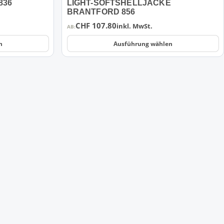
836
LIGHT-SOFTSHELLJACKE
BRANTFORD 856
CHF
107.80
inkl. MwSt.
AB:
n
Ausführung wählen