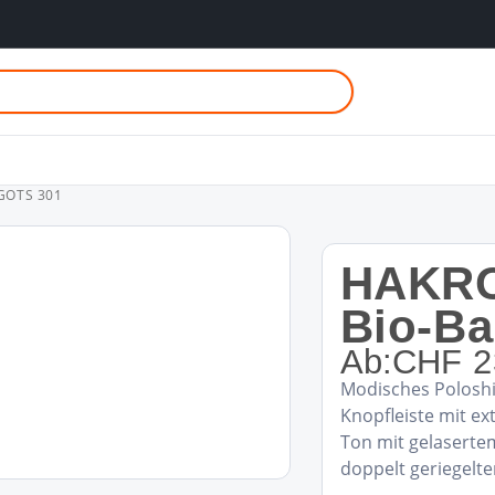
 GOTS 301
HAKRO
Bio-B
Ab:
CHF
2
Modisches Poloshi
Knopfleiste mit ex
Ton mit gelaserte
doppelt geriegelte