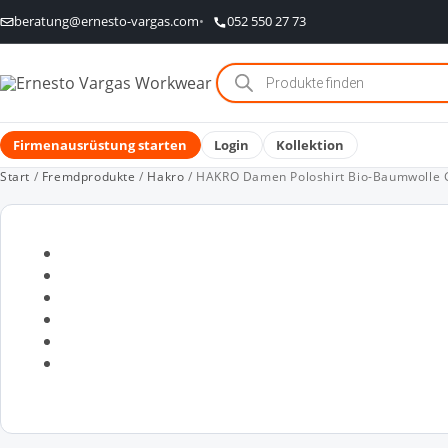
beratung@ernesto-vargas.com
052 550 27 73
Products
search
Firmenausrüstung starten
Login
Kollektion
Start
/
Fremdprodukte
/
Hakro
/ HAKRO Damen Poloshirt Bio-Baumwolle