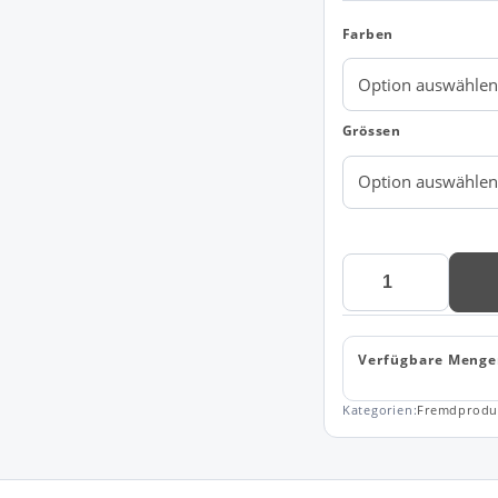
Farben
Grössen
HAKRO
Damen
Poloshirt
Bio-
Verfügbare Menge
Baumwolle
GOTS
301
Kategorien:
Fremdprodu
Menge