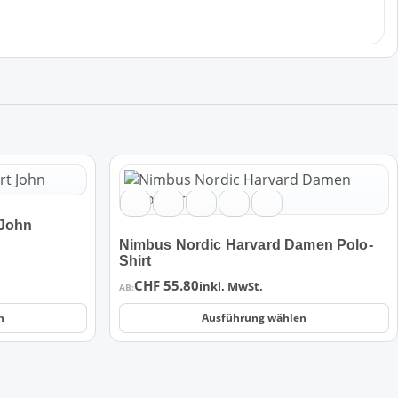
Dieses
Produkt
weist
 John
mehrere
Nimbus Nordic Harvard Damen Polo-
Varianten
Shirt
auf.
CHF
55.80
inkl. MwSt.
Die
AB:
Optionen
n
Ausführung wählen
können
auf
der
Produktseite