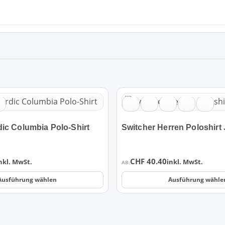
Dieses
Produkt
weist
ic Columbia Polo-Shirt
Switcher Herren Poloshirt
mehrere
Varianten
auf.
CHF
40.40
nkl. MwSt.
inkl. MwSt.
Die
AB:
Optionen
Ausführung wählen
Ausführung wähle
können
auf
der
Produktseite