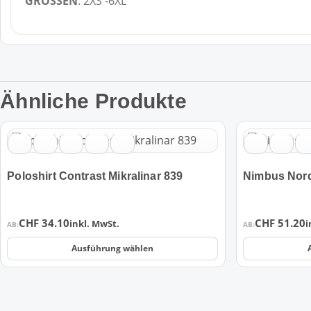
GRÖSSEN
: 2XS -6XL
Ähnliche Produkte
Dieses
Dieses
Produkt
Produkt
weist
weist
Poloshirt Contrast Mikralinar 839
Nimbus Nord
mehrere
mehrere
Varianten
Varianten
auf.
auf.
CHF
34.10
CHF
51.20
inkl. MwSt.
i
Die
Die
AB:
AB:
Optionen
Optionen
Ausführung wählen
können
können
auf
auf
der
der
Produktseite
Produktseite