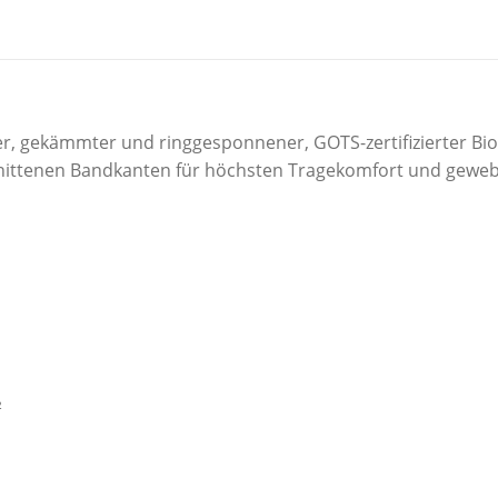
ger, gekämmter und ringgesponnener, GOTS-zertifizierter 
hnittenen Bandkanten für höchsten Tragekomfort und gewebt
²