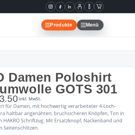
Instagram
Facebook
LinkedIn
Mein
Informationen
Warenkorb
Konto
Produkte
Menü
 Damen Poloshirt
aumwolle GOTS 301
3.50
inkl. MwSt.
rt für Damen, mit hochwertig verarbeiteter 4-Loch-
tra haltbar angenähten, bruchsicheren Knöpfen, Ton in
m HAKRO Schriftzug. Mit Ersatzknopf, Nackenband und
n Seitenschlitzen.