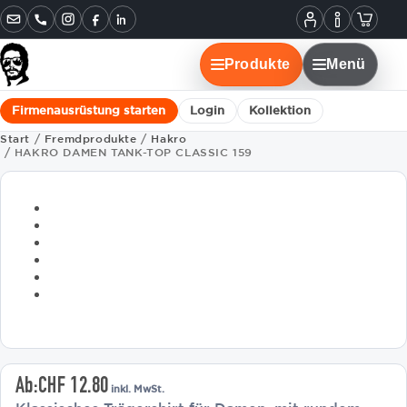
Informatione
Warenko
Instagram
Facebook
LinkedIn
Mein
Konto
Produkte
Menü
Firmenausrüstung starten
Login
Kollektion
Start
/
Fremdprodukte
/
Hakro
/ HAKRO DAMEN TANK-TOP CLASSIC 159
Ab:
CHF
12.80
inkl. MwSt.