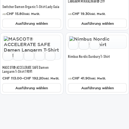
LANGARM MIKRALINAR® 279
Varianten
Varianten
Switcher Damen Organic T-Shirt Lady Gaia
auf.
auf.
CHF
15.80
CHF
19.30
inkl. MwSt.
inkl. MwSt.
Die
Die
AB:
AB:
Optionen
Optionen
Ausführung wählen
Ausführung wählen
können
können
auf
auf
der
der
Dieses
Dieses
Produktseite
Produktseite
Produkt
Produkt
gewählt
gewählt
weist
weist
werden
werden
mehrere
mehrere
Nimbus Nordic Danbury T-Shirt
Varianten
Varianten
auf.
auf.
MASCOT® ACCELERATE SAFE Damen
Die
Die
Langarm T-Shirt 19091
Optionen
Optionen
Preisspanne:
CHF
113.00
–
CHF
192.20
CHF
41.90
inkl. MwSt.
inkl. MwSt.
AB:
können
können
CHF 113.00
bis
auf
auf
Ausführung wählen
Ausführung wählen
CHF 192.20
der
der
Produktseite
Produktseite
gewählt
gewählt
werden
werden