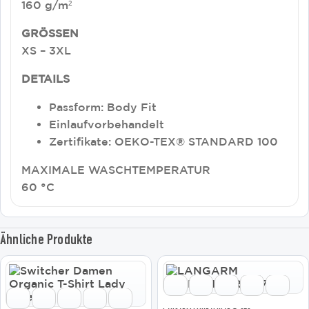
160 g/m²
GRÖSSEN
XS – 3XL
DETAILS
Passform: Body Fit
Einlaufvorbehandelt
Zertifikate: OEKO-TEX® STANDARD 100
MAXIMALE WASCHTEMPERATUR
60 °C
Ähnliche Produkte
Dieses
Dieses
Produkt
Produkt
weist
weist
mehrere
mehrere