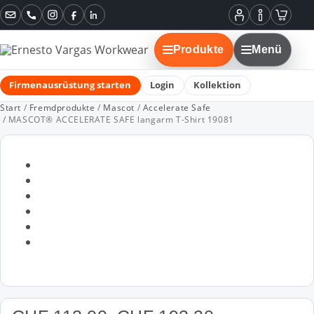
Instagram
Facebook
LinkedIn
Mein
Informatione
Warenko
Konto
Produkte
Menü
Firmenausrüstung starten
Login
Kollektion
Start
/
Fremdprodukte
/
Mascot
/
Accelerate Safe
/ MASCOT® ACCELERATE SAFE langarm T-Shirt 19081