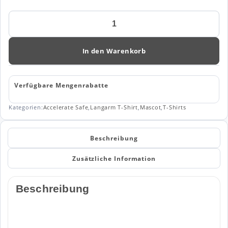
MASCOT®
ACCELERATE
SAFE
langarm
In den Warenkorb
T-
Shirt
19081
Verfügbare Mengenrabatte
Menge
Kategorien:
Accelerate Safe
,
Langarm T-Shirt
,
Mascot
,
T-Shirts
Beschreibung
Zusätzliche Information
Beschreibung