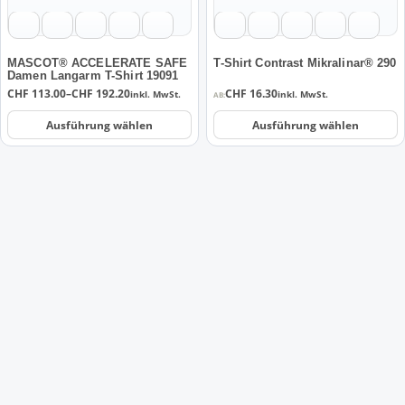
Optionen
Optionen
können
können
auf
auf
der
der
MASCOT® ACCELERATE SAFE
T-Shirt Contrast Mikralinar® 290
Damen Langarm T-Shirt 19091
Produktseite
Produktseite
Preisspanne:
CHF
113.00
–
CHF
192.20
CHF
16.30
inkl. MwSt.
inkl. MwSt.
AB:
gewählt
gewählt
CHF 113.00
werden
werden
bis
Ausführung wählen
Ausführung wählen
CHF 192.20