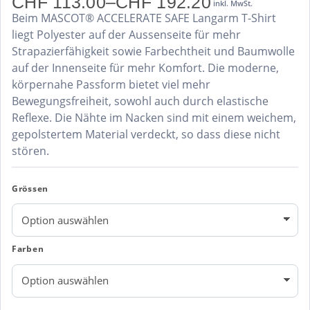
CHF
113.00
–
CHF
192.20
inkl. MwSt.
Preisspanne:
Beim MASCOT® ACCELERATE SAFE Langarm T-Shirt
CHF 113.00
bis
liegt Polyester auf der Aussenseite für mehr
CHF 192.20
Strapazierfähigkeit sowie Farbechtheit und Baumwolle
auf der Innenseite für mehr Komfort. Die moderne,
körpernahe Passform bietet viel mehr
Bewegungsfreiheit, sowohl auch durch elastische
Reflexe. Die Nähte im Nacken sind mit einem weichem,
gepolstertem Material verdeckt, so dass diese nicht
stören.
Grössen
Farben