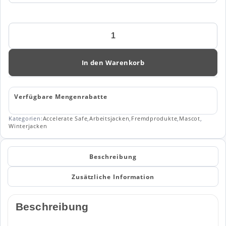
MASCOT®
ACCELERATE
SAFE
Winterjacke
In den Warenkorb
19335
Menge
Verfügbare Mengenrabatte
Kategorien:
Accelerate Safe
,
Arbeitsjacken
,
Fremdprodukte
,
Mascot
,
Winterjacken
Beschreibung
Zusätzliche Information
Beschreibung