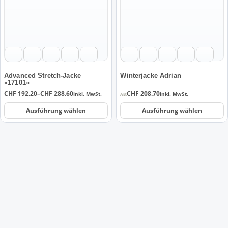
Varianten
Varianten
auf.
auf.
Die
Die
Optionen
Optionen
können
können
auf
auf
der
der
Advanced Stretch-Jacke
Winterjacke Adrian
«17101»
Produktseite
Produktseite
Preisspanne:
CHF
192.20
–
CHF
288.60
CHF
208.70
inkl. MwSt.
inkl. MwSt.
AB:
gewählt
gewählt
CHF 192.20
werden
werden
bis
Ausführung wählen
Ausführung wählen
CHF 288.60