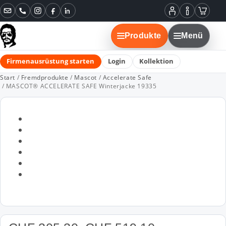
Instagram
Facebook
LinkedIn
Mein
Informatione
Warenko
Konto
Produkte
Menü
Firmenausrüstung starten
Login
Kollektion
Start
/
Fremdprodukte
/
Mascot
/
Accelerate Safe
/ MASCOT® ACCELERATE SAFE Winterjacke 19335