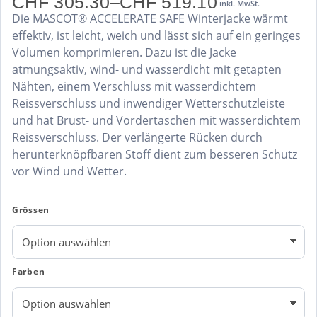
CHF
305.30
–
CHF
519.10
inkl. MwSt.
Preisspanne:
Die MASCOT® ACCELERATE SAFE Winterjacke wärmt
CHF 305.30
bis
effektiv, ist leicht, weich und lässt sich auf ein geringes
CHF 519.10
Volumen komprimieren. Dazu ist die Jacke
atmungsaktiv, wind- und wasserdicht mit getapten
Nähten, einem Verschluss mit wasserdichtem
Reissverschluss und inwendiger Wetterschutzleiste
und hat Brust- und Vordertaschen mit wasserdichtem
Reissverschluss. Der verlängerte Rücken durch
herunterknöpfbaren Stoff dient zum besseren Schutz
vor Wind und Wetter.
Grössen
Farben