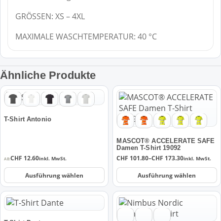
GRÖSSEN: XS – 4XL
MAXIMALE WASCHTEMPERATUR: 40 °C
Ähnliche Produkte
Dieses
Dieses
Produkt
Produkt
weist
weist
T-Shirt Antonio
mehrere
mehrere
Varianten
Varianten
MASCOT® ACCELERATE SAFE
auf.
auf.
Damen T-Shirt 19092
Preisspanne:
CHF
12.60
CHF
101.80
–
CHF
173.30
Die
Die
inkl. MwSt.
inkl. MwSt.
AB:
CHF 101.80
Optionen
Optionen
bis
Ausführung wählen
Ausführung wählen
CHF 173.30
können
können
auf
auf
Dieses
Dieses
der
der
Produkt
Produkt
Produktseite
Produktseite