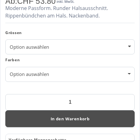
Ab:
CHF
53.80
inkl. MwSt.
Moderne Passform. Runder Halsausschnitt.
Rippenbündchen am Hals. Nackenband.
Grössen
Farben
Mascot
Customised
T-
Shirt
In den Warenkorb
Langarm
22281-
461
Verfügbare Mengenrabatte