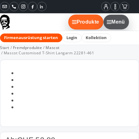
Instagram
Facebook
LinkedIn
Mein
Informatione
Warenko
Konto
Produkte
Menü
Firmenausrüstung starten
Login
Kollektion
Start
/
Fremdprodukte
/
Mascot
/ Mascot Customised T-Shirt Langarm 22281-461