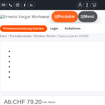
Instagram
Facebook
LinkedIn
Mein
Informatione
Warenko
Konto
Produkte
Menü
Firmenausrüstung starten
Login
Kollektion
Start
/
Fremdprodukte
/
Nimbus Nordic
/ Kapuzenjacke LENOX
Ab:
CHF
79.20
inkl. MwSt.