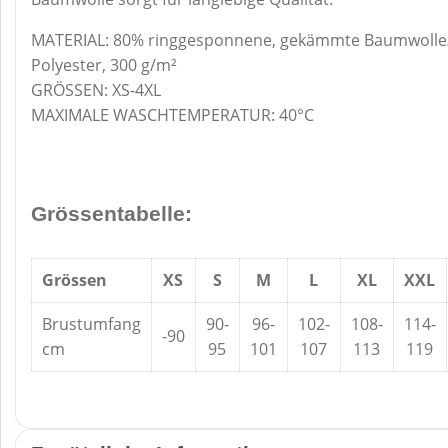
MATERIAL: 80% ringgesponnene, gekämmte Baumwolle
Polyester, 300 g/m²
GRÖSSEN: XS-4XL
MAXIMALE WASCHTEMPERATUR: 40°C
Grössentabelle:
Grössen
XS
S
M
L
XL
XXL
Brustumfang
90-
96-
102-
108-
114-
-90
cm
95
101
107
113
119