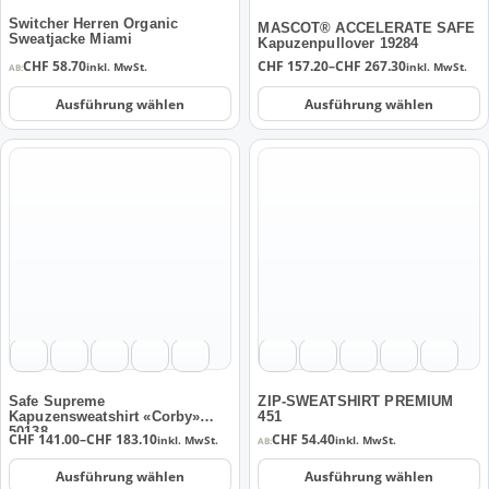
auf
auf
der
der
Switcher Herren Organic
MASCOT® ACCELERATE SAFE
Sweatjacke Miami
Kapuzenpullover 19284
Produktseite
Produktseite
Preisspanne:
CHF
58.70
CHF
157.20
–
CHF
267.30
inkl. MwSt.
inkl. MwSt.
AB:
gewählt
gewählt
CHF 157.20
werden
werden
bis
Ausführung wählen
Ausführung wählen
CHF 267.30
Dieses
Dieses
Produkt
Produkt
weist
weist
mehrere
mehrere
Varianten
Varianten
auf.
auf.
Die
Die
Optionen
Optionen
können
können
auf
auf
der
der
Safe Supreme
ZIP-SWEATSHIRT PREMIUM
Kapuzensweatshirt «Corby»
451
Produktseite
Produktseite
50138
Preisspanne:
CHF
141.00
–
CHF
183.10
CHF
54.40
inkl. MwSt.
inkl. MwSt.
AB:
gewählt
gewählt
CHF 141.00
werden
werden
bis
Ausführung wählen
Ausführung wählen
CHF 183.10