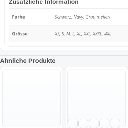
Zusätzliche Information
Farbe
Schwarz, Navy, Grau meliert
Grösse
XS
,
S
,
M
,
L
,
XL
,
XXL
,
XXXL
,
4XL
Ähnliche Produkte
Dieses
Dieses
Produkt
Produkt
weist
weist
mehrere
mehrere
Varianten
Varianten
auf.
auf.
Die
Die
Optionen
Optionen
können
können